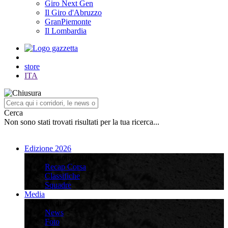
Giro Next Gen
Il Giro d'Abruzzo
GranPiemonte
Il Lombardia
store
ITA
Cerca
Non sono stati trovati risultati per la tua ricerca...
Edizione 2026
Edizione 2026
Recap Corsa
Classifiche
Squadre
Media
Media
News
Foto