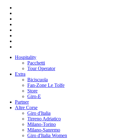
Hospitality
Pacchetti
Tour Operator
Extra
Biciscuola
Fan-Zone Le Tolfe
Store
Giro-E
Partner
Altre Corse
Giro d'Italia
Tirreno Adriatico
Milano-Torino
Milano-Sanremo
Giro d'Italia Women