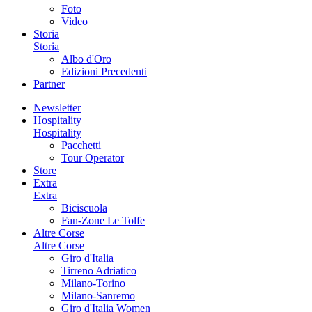
Foto
Video
Storia
Storia
Albo d'Oro
Edizioni Precedenti
Partner
Newsletter
Hospitality
Hospitality
Pacchetti
Tour Operator
Store
Extra
Extra
Biciscuola
Fan-Zone Le Tolfe
Altre Corse
Altre Corse
Giro d'Italia
Tirreno Adriatico
Milano-Torino
Milano-Sanremo
Giro d'Italia Women