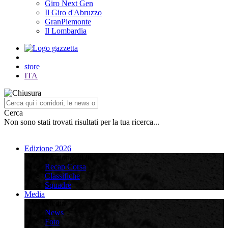
Giro Next Gen
Il Giro d'Abruzzo
GranPiemonte
Il Lombardia
store
ITA
Cerca
Non sono stati trovati risultati per la tua ricerca...
Edizione 2026
Edizione 2026
Recap Corsa
Classifiche
Squadre
Media
Media
News
Foto