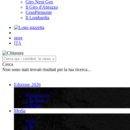
Giro Next Gen
Il Giro d'Abruzzo
GranPiemonte
Il Lombardia
store
ITA
Cerca
Non sono stati trovati risultati per la tua ricerca...
Edizione 2026
Edizione 2026
Recap Corsa
Classifiche
Squadre
Media
Media
News
Foto