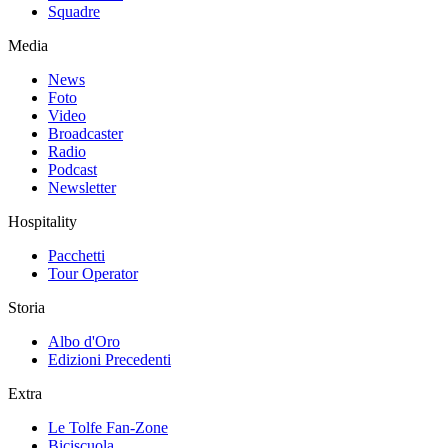
Squadre
Media
News
Foto
Video
Broadcaster
Radio
Podcast
Newsletter
Hospitality
Pacchetti
Tour Operator
Storia
Albo d'Oro
Edizioni Precedenti
Extra
Le Tolfe Fan-Zone
Biciscuola