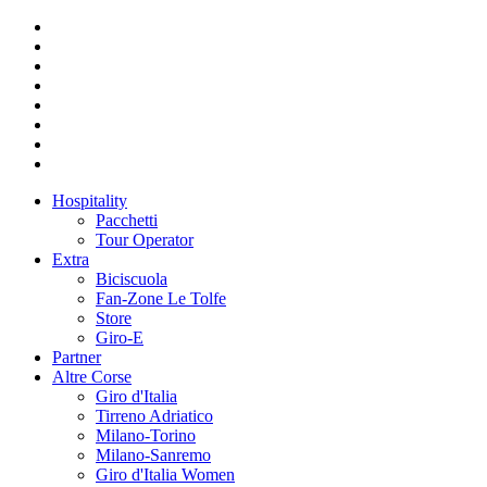
Hospitality
Pacchetti
Tour Operator
Extra
Biciscuola
Fan-Zone Le Tolfe
Store
Giro-E
Partner
Altre Corse
Giro d'Italia
Tirreno Adriatico
Milano-Torino
Milano-Sanremo
Giro d'Italia Women