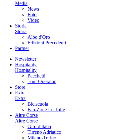
Media
News
Foto
Video
Storia
Storia
Albo d'Oro
Edizioni Precedenti
Partner
Newsletter
Hospitality
Hospitality
Pacchetti
Tour Operator
Store
Extra
Extra
Biciscuola
Fan-Zone Le Tolfe
Altre Corse
Altre Corse
Giro d'Italia
Tirreno Adriatico
Milano-Torino