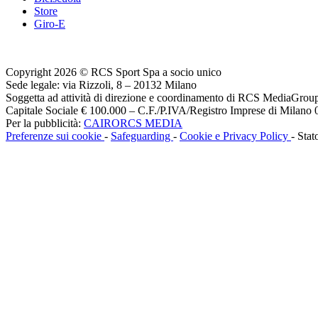
Store
Giro-E
Copyright 2026 © RCS Sport Spa a socio unico
Sede legale: via Rizzoli, 8 – 20132 Milano
Soggetta ad attività di direzione e coordinamento di RCS MediaGrou
Capitale Sociale € 100.000 – C.F./P.IVA/Registro Imprese di Milan
Per la pubblicità:
CAIRORCS MEDIA
Preferenze sui cookie
-
Safeguarding
-
Cookie e Privacy Policy
- Stat