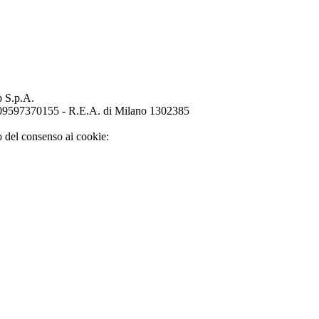
p S.p.A.
o 09597370155 - R.E.A. di Milano 1302385
o del consenso ai cookie: