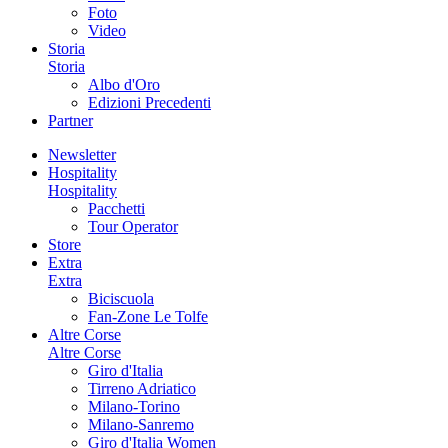
Foto
Video
Storia
Storia
Albo d'Oro
Edizioni Precedenti
Partner
Newsletter
Hospitality
Hospitality
Pacchetti
Tour Operator
Store
Extra
Extra
Biciscuola
Fan-Zone Le Tolfe
Altre Corse
Altre Corse
Giro d'Italia
Tirreno Adriatico
Milano-Torino
Milano-Sanremo
Giro d'Italia Women