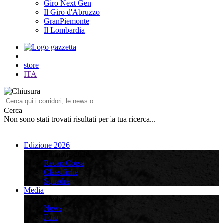
Giro Next Gen
Il Giro d'Abruzzo
GranPiemonte
Il Lombardia
store
ITA
Cerca
Non sono stati trovati risultati per la tua ricerca...
Edizione 2026
Edizione 2026
Recap Corsa
Classifiche
Squadre
Media
Media
News
Foto