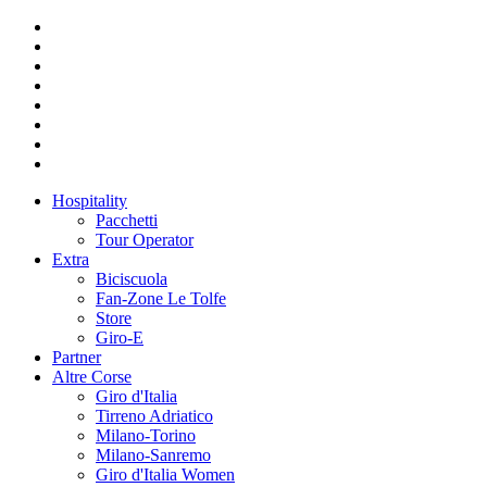
Hospitality
Pacchetti
Tour Operator
Extra
Biciscuola
Fan-Zone Le Tolfe
Store
Giro-E
Partner
Altre Corse
Giro d'Italia
Tirreno Adriatico
Milano-Torino
Milano-Sanremo
Giro d'Italia Women