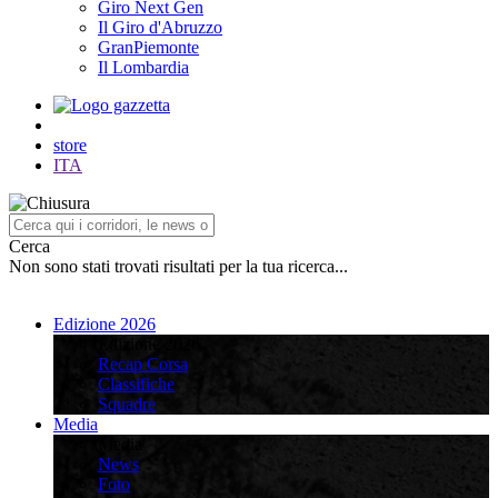
Giro Next Gen
Il Giro d'Abruzzo
GranPiemonte
Il Lombardia
store
ITA
Cerca
Non sono stati trovati risultati per la tua ricerca...
Edizione 2026
Edizione 2026
Recap Corsa
Classifiche
Squadre
Media
Media
News
Foto