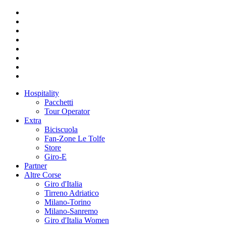
Hospitality
Pacchetti
Tour Operator
Extra
Biciscuola
Fan-Zone Le Tolfe
Store
Giro-E
Partner
Altre Corse
Giro d'Italia
Tirreno Adriatico
Milano-Torino
Milano-Sanremo
Giro d'Italia Women