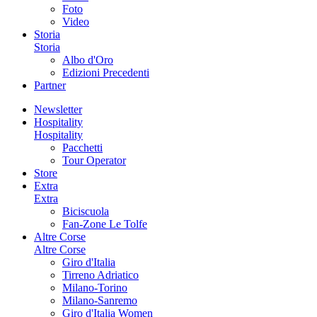
Foto
Video
Storia
Storia
Albo d'Oro
Edizioni Precedenti
Partner
Newsletter
Hospitality
Hospitality
Pacchetti
Tour Operator
Store
Extra
Extra
Biciscuola
Fan-Zone Le Tolfe
Altre Corse
Altre Corse
Giro d'Italia
Tirreno Adriatico
Milano-Torino
Milano-Sanremo
Giro d'Italia Women