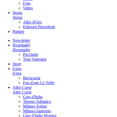
Foto
Video
Storia
Storia
Albo d'Oro
Edizioni Precedenti
Partner
Newsletter
Hospitality
Hospitality
Pacchetti
Tour Operator
Store
Extra
Extra
Biciscuola
Fan-Zone Le Tolfe
Altre Corse
Altre Corse
Giro d'Italia
Tirreno Adriatico
Milano-Torino
Milano-Sanremo
Giro d'Italia Women