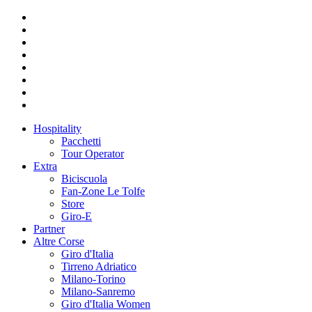
Hospitality
Pacchetti
Tour Operator
Extra
Biciscuola
Fan-Zone Le Tolfe
Store
Giro-E
Partner
Altre Corse
Giro d'Italia
Tirreno Adriatico
Milano-Torino
Milano-Sanremo
Giro d'Italia Women