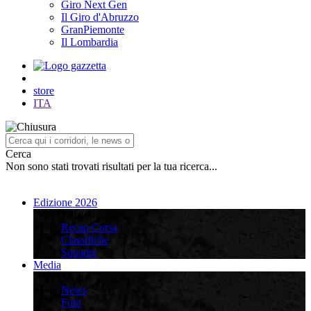
Giro Next Gen
Il Giro d'Abruzzo
GranPiemonte
Il Lombardia
store
ITA
Cerca
Non sono stati trovati risultati per la tua ricerca...
Edizione 2026
Edizione 2026
Recap Corsa
Classifiche
Squadre
Media
Media
News
Foto