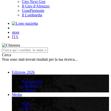
Giro Next Gen
Il Giro d'Abruzzo
GranPiemonte
Il Lombardia
store
ITA
Cerca
Non sono stati trovati risultati per la tua ricerca...
Edizione 2026
Edizione 2026
Recap Corsa
Classifiche
Squadre
Media
Media
News
Foto