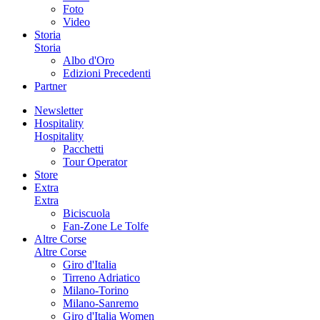
Foto
Video
Storia
Storia
Albo d'Oro
Edizioni Precedenti
Partner
Newsletter
Hospitality
Hospitality
Pacchetti
Tour Operator
Store
Extra
Extra
Biciscuola
Fan-Zone Le Tolfe
Altre Corse
Altre Corse
Giro d'Italia
Tirreno Adriatico
Milano-Torino
Milano-Sanremo
Giro d'Italia Women