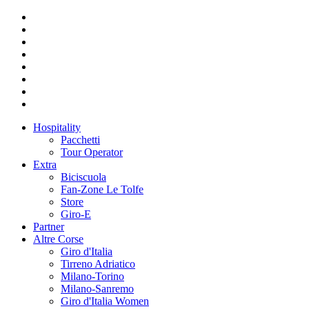
Hospitality
Pacchetti
Tour Operator
Extra
Biciscuola
Fan-Zone Le Tolfe
Store
Giro-E
Partner
Altre Corse
Giro d'Italia
Tirreno Adriatico
Milano-Torino
Milano-Sanremo
Giro d'Italia Women