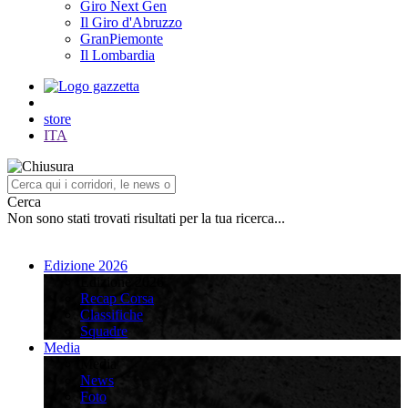
Giro Next Gen
Il Giro d'Abruzzo
GranPiemonte
Il Lombardia
store
ITA
Cerca
Non sono stati trovati risultati per la tua ricerca...
Edizione 2026
Edizione 2026
Recap Corsa
Classifiche
Squadre
Media
Media
News
Foto