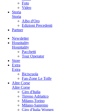
Foto
Video
Storia
Storia
Albo d'Oro
Edizioni Precedenti
Partner
Newsletter
Hospitality
Hospitality
Pacchetti
Tour Operator
Store
Extra
Extra
Biciscuola
Fan-Zone Le Tolfe
Altre Corse
Altre Corse
Giro d'Italia
Tirreno Adriatico
Milano-Torino
Milano-Sanremo
Giro d'Italia Women