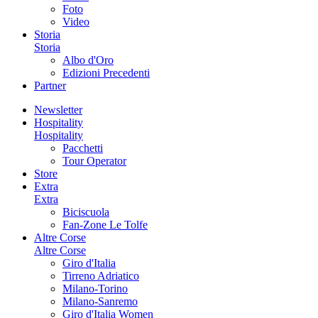
Foto
Video
Storia
Storia
Albo d'Oro
Edizioni Precedenti
Partner
Newsletter
Hospitality
Hospitality
Pacchetti
Tour Operator
Store
Extra
Extra
Biciscuola
Fan-Zone Le Tolfe
Altre Corse
Altre Corse
Giro d'Italia
Tirreno Adriatico
Milano-Torino
Milano-Sanremo
Giro d'Italia Women