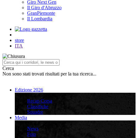
Giro Next Gen
Il Giro d'Abruzzo
GranPiemonte
Il Lombardia
store
ITA
Cerca
Non sono stati trovati risultati per la tua ricerca...
Edizione 2026
Edizione 2026
Recap Corsa
Classifiche
Squadre
Media
Media
News
Foto