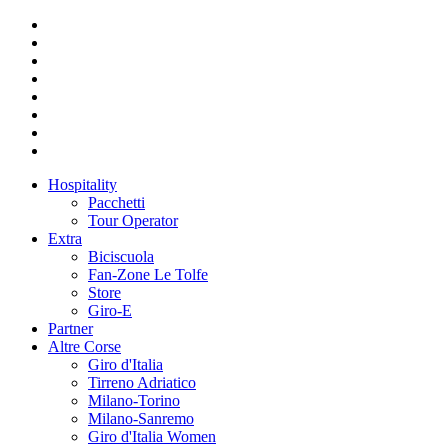
Hospitality
Pacchetti
Tour Operator
Extra
Biciscuola
Fan-Zone Le Tolfe
Store
Giro-E
Partner
Altre Corse
Giro d'Italia
Tirreno Adriatico
Milano-Torino
Milano-Sanremo
Giro d'Italia Women