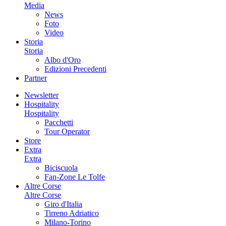
Media
News
Foto
Video
Storia
Storia
Albo d'Oro
Edizioni Precedenti
Partner
Newsletter
Hospitality
Hospitality
Pacchetti
Tour Operator
Store
Extra
Extra
Biciscuola
Fan-Zone Le Tolfe
Altre Corse
Altre Corse
Giro d'Italia
Tirreno Adriatico
Milano-Torino