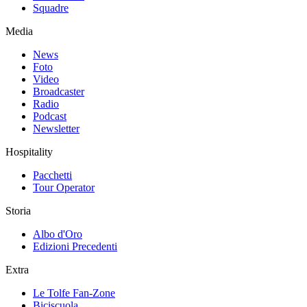
Squadre
Media
News
Foto
Video
Broadcaster
Radio
Podcast
Newsletter
Hospitality
Pacchetti
Tour Operator
Storia
Albo d'Oro
Edizioni Precedenti
Extra
Le Tolfe Fan-Zone
Biciscuola