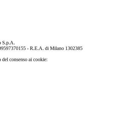
p S.p.A.
o 09597370155 - R.E.A. di Milano 1302385
o del consenso ai cookie: