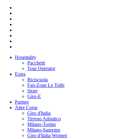
Hospitality
Pacchetti
Tour Operator
Extra
Biciscuola
Fan-Zone Le Tolfe
Store
Giro-E
Partner
Altre Corse
Giro d'Italia
Tirreno Adriatico
Milano-Torino
Milano-Sanremo
Giro d'Italia Women