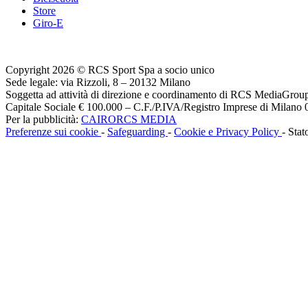
Store
Giro-E
Copyright 2026 © RCS Sport Spa a socio unico
Sede legale: via Rizzoli, 8 – 20132 Milano
Soggetta ad attività di direzione e coordinamento di RCS MediaGrou
Capitale Sociale € 100.000 – C.F./P.IVA/Registro Imprese di Milan
Per la pubblicità:
CAIRORCS MEDIA
Preferenze sui cookie
-
Safeguarding
-
Cookie e Privacy Policy
- Stat