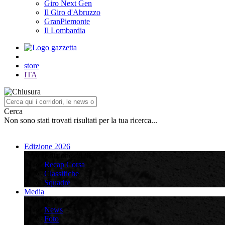
Giro Next Gen
Il Giro d'Abruzzo
GranPiemonte
Il Lombardia
store
ITA
Cerca
Non sono stati trovati risultati per la tua ricerca...
Edizione 2026
Edizione 2026
Recap Corsa
Classifiche
Squadre
Media
Media
News
Foto