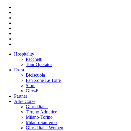
Hospitality
Pacchetti
Tour Operator
Extra
Biciscuola
Fan-Zone Le Tolfe
Store
Giro-E
Partner
Altre Corse
Giro d'Italia
Tirreno Adriatico
Milano-Torino
Milano-Sanremo
Giro d'Italia Women