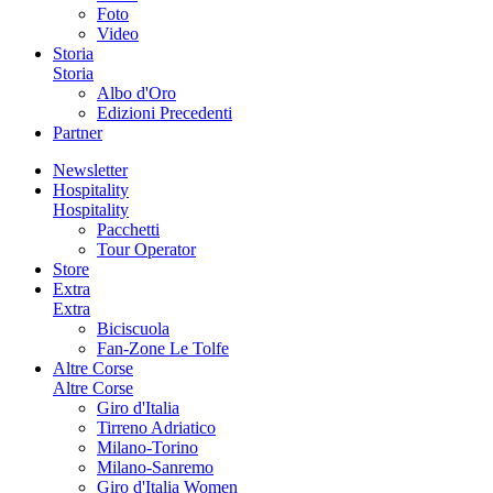
Foto
Video
Storia
Storia
Albo d'Oro
Edizioni Precedenti
Partner
Newsletter
Hospitality
Hospitality
Pacchetti
Tour Operator
Store
Extra
Extra
Biciscuola
Fan-Zone Le Tolfe
Altre Corse
Altre Corse
Giro d'Italia
Tirreno Adriatico
Milano-Torino
Milano-Sanremo
Giro d'Italia Women