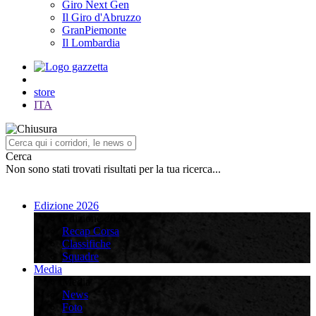
Giro Next Gen
Il Giro d'Abruzzo
GranPiemonte
Il Lombardia
store
ITA
Cerca
Non sono stati trovati risultati per la tua ricerca...
Edizione 2026
Edizione 2026
Recap Corsa
Classifiche
Squadre
Media
Media
News
Foto