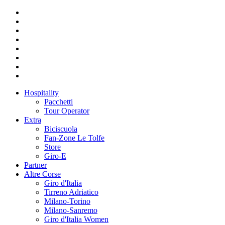
Hospitality
Pacchetti
Tour Operator
Extra
Biciscuola
Fan-Zone Le Tolfe
Store
Giro-E
Partner
Altre Corse
Giro d'Italia
Tirreno Adriatico
Milano-Torino
Milano-Sanremo
Giro d'Italia Women