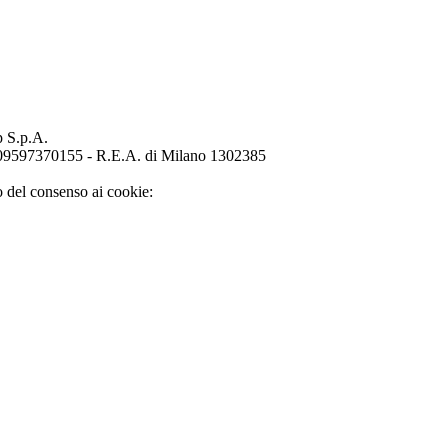
p S.p.A.
o 09597370155 - R.E.A. di Milano 1302385
o del consenso ai cookie: