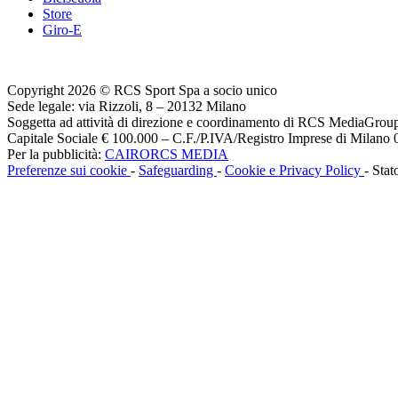
Store
Giro-E
Copyright 2026 © RCS Sport Spa a socio unico
Sede legale: via Rizzoli, 8 – 20132 Milano
Soggetta ad attività di direzione e coordinamento di RCS MediaGrou
Capitale Sociale € 100.000 – C.F./P.IVA/Registro Imprese di Milan
Per la pubblicità:
CAIRORCS MEDIA
Preferenze sui cookie
-
Safeguarding
-
Cookie e Privacy Policy
- Stat