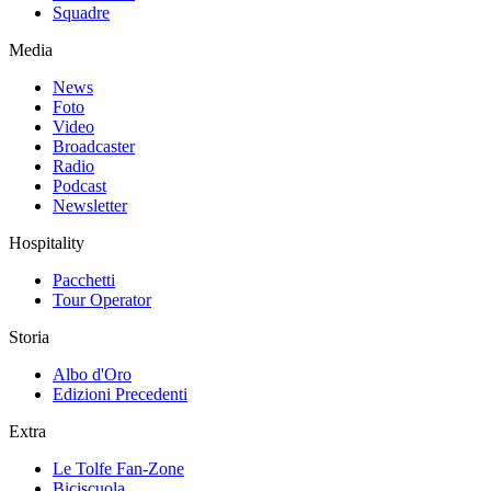
Squadre
Media
News
Foto
Video
Broadcaster
Radio
Podcast
Newsletter
Hospitality
Pacchetti
Tour Operator
Storia
Albo d'Oro
Edizioni Precedenti
Extra
Le Tolfe Fan-Zone
Biciscuola