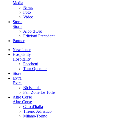
Media
News
Foto
Video
Storia
Storia
Albo d'Oro
Edizioni Precedenti
Partner
Newsletter
Hospitality
Hospitality
Pacchetti
Tour Operator
Store
Extra
Extra
Biciscuola
Fan-Zone Le Tolfe
Altre Corse
Altre Corse
Giro d'Italia
Tirreno Adriatico
Milano-Torino