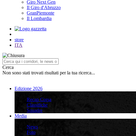
Giro Next Gen
Il Giro d'Abruzzo
GranPiemonte
Il Lombardia
store
ITA
Cerca
Non sono stati trovati risultati per la tua ricerca...
Edizione 2026
Edizione 2026
Recap Corsa
Classifiche
Squadre
Media
Media
News
Foto