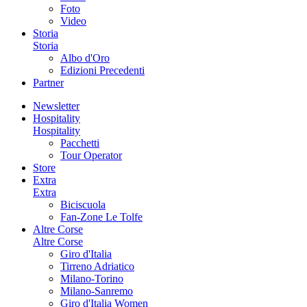
Foto
Video
Storia
Storia
Albo d'Oro
Edizioni Precedenti
Partner
Newsletter
Hospitality
Hospitality
Pacchetti
Tour Operator
Store
Extra
Extra
Biciscuola
Fan-Zone Le Tolfe
Altre Corse
Altre Corse
Giro d'Italia
Tirreno Adriatico
Milano-Torino
Milano-Sanremo
Giro d'Italia Women