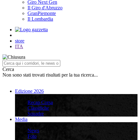
Giro Next Gen
Il Giro d'Abruzzo
GranPiemonte
Il Lombardia
store
ITA
Cerca
Non sono stati trovati risultati per la tua ricerca...
Edizione 2026
Edizione 2026
Recap Corsa
Classifiche
Squadre
Media
Media
News
Foto