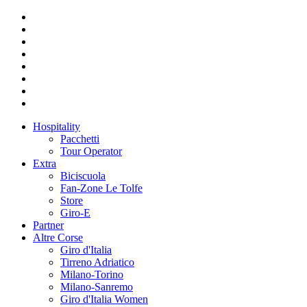
Hospitality
Pacchetti
Tour Operator
Extra
Biciscuola
Fan-Zone Le Tolfe
Store
Giro-E
Partner
Altre Corse
Giro d'Italia
Tirreno Adriatico
Milano-Torino
Milano-Sanremo
Giro d'Italia Women