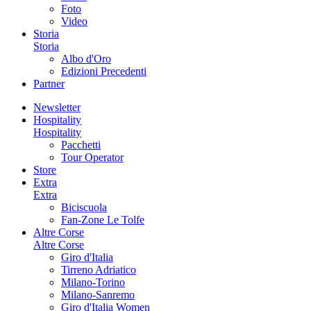
Foto
Video
Storia
Storia
Albo d'Oro
Edizioni Precedenti
Partner
Newsletter
Hospitality
Hospitality
Pacchetti
Tour Operator
Store
Extra
Extra
Biciscuola
Fan-Zone Le Tolfe
Altre Corse
Altre Corse
Giro d'Italia
Tirreno Adriatico
Milano-Torino
Milano-Sanremo
Giro d'Italia Women