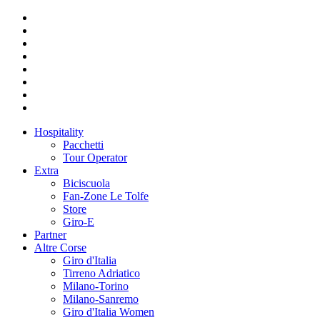
Hospitality
Pacchetti
Tour Operator
Extra
Biciscuola
Fan-Zone Le Tolfe
Store
Giro-E
Partner
Altre Corse
Giro d'Italia
Tirreno Adriatico
Milano-Torino
Milano-Sanremo
Giro d'Italia Women