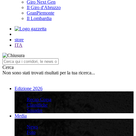
Giro Next Gen
Il Giro d'Abruzzo
GranPiemonte
Il Lombardia
store
ITA
Cerca
Non sono stati trovati risultati per la tua ricerca...
Edizione 2026
Edizione 2026
Recap Corsa
Classifiche
Squadre
Media
Media
News
Foto