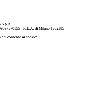
p S.p.A.
o 09597370155 - R.E.A. di Milano 1302385
o del consenso ai cookie: