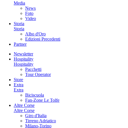
Media
News
Foto
Video
Storia
Storia
Albo d'Oro
Edizioni Precedenti
Partner
Newsletter
Hospitality
Hospitality
Pacchetti
Tour Operator
Store
Extra
Extra
Biciscuola
Fan-Zone Le Tolfe
Altre Corse
Altre Corse
Giro d'Italia
Tirreno Adriatico
Milano-Torino