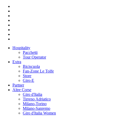
Hospitality
Pacchetti
Tour Operator
Extra
Biciscuola
Fan-Zone Le Tolfe
Store
Giro-E
Partner
Altre Corse
Giro d'Italia
Tirreno Adriatico
Milano-Torino
Milano-Sanremo
Giro d'Italia Women