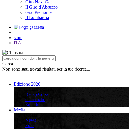
Giro Next Gen
Il Giro d'Abruzzo
GranPiemonte
Il Lombardia
store
ITA
Cerca
Non sono stati trovati risultati per la tua ricerca...
Edizione 2026
Edizione 2026
Recap Corsa
Classifiche
Squadre
Media
Media
News
Foto