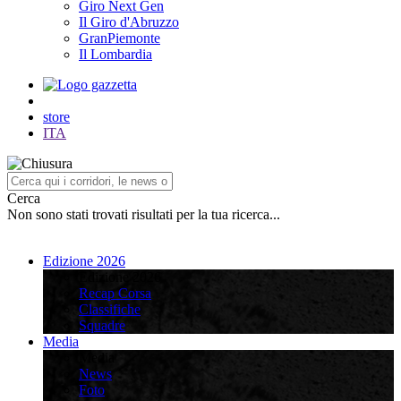
Giro Next Gen
Il Giro d'Abruzzo
GranPiemonte
Il Lombardia
store
ITA
Cerca
Non sono stati trovati risultati per la tua ricerca...
Edizione 2026
Edizione 2026
Recap Corsa
Classifiche
Squadre
Media
Media
News
Foto