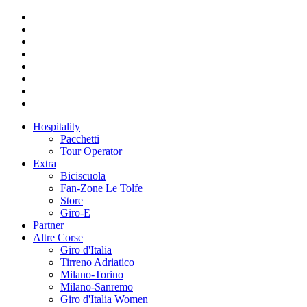
Hospitality
Pacchetti
Tour Operator
Extra
Biciscuola
Fan-Zone Le Tolfe
Store
Giro-E
Partner
Altre Corse
Giro d'Italia
Tirreno Adriatico
Milano-Torino
Milano-Sanremo
Giro d'Italia Women