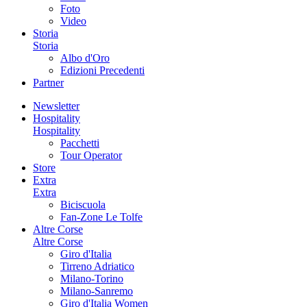
Foto
Video
Storia
Storia
Albo d'Oro
Edizioni Precedenti
Partner
Newsletter
Hospitality
Hospitality
Pacchetti
Tour Operator
Store
Extra
Extra
Biciscuola
Fan-Zone Le Tolfe
Altre Corse
Altre Corse
Giro d'Italia
Tirreno Adriatico
Milano-Torino
Milano-Sanremo
Giro d'Italia Women