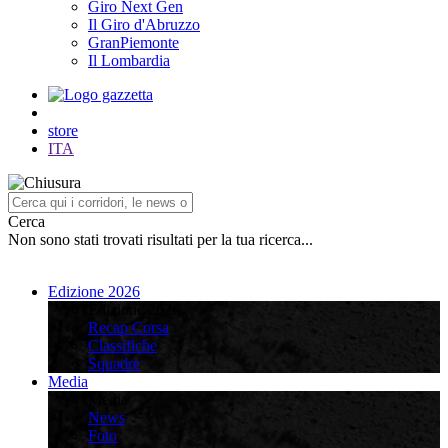
Giro Next Gen
Il Giro d'Abruzzo
GranPiemonte
Il Lombardia
store
ITA
Cerca
Non sono stati trovati risultati per la tua ricerca...
Edizione 2026
Edizione 2026
Recap Corsa
Classifiche
Squadre
Media
Media
News
Foto