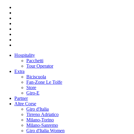
Hospitality
Pacchetti
Tour Operator
Extra
Biciscuola
Fan-Zone Le Tolfe
Store
Giro-E
Partner
Altre Corse
Giro d'Italia
Tirreno Adriatico
Milano-Torino
Milano-Sanremo
Giro d'Italia Women