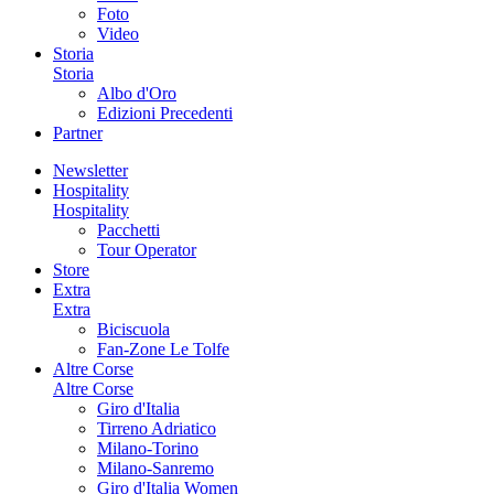
Foto
Video
Storia
Storia
Albo d'Oro
Edizioni Precedenti
Partner
Newsletter
Hospitality
Hospitality
Pacchetti
Tour Operator
Store
Extra
Extra
Biciscuola
Fan-Zone Le Tolfe
Altre Corse
Altre Corse
Giro d'Italia
Tirreno Adriatico
Milano-Torino
Milano-Sanremo
Giro d'Italia Women