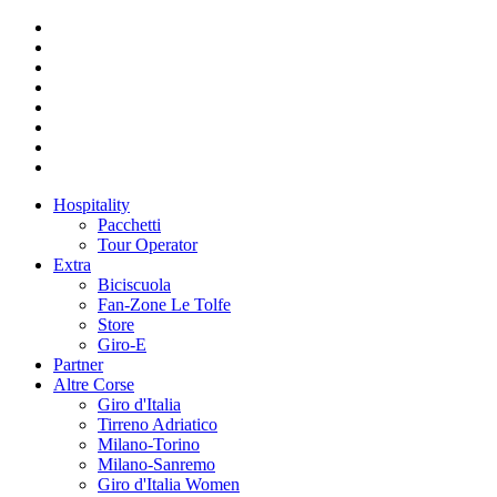
Hospitality
Pacchetti
Tour Operator
Extra
Biciscuola
Fan-Zone Le Tolfe
Store
Giro-E
Partner
Altre Corse
Giro d'Italia
Tirreno Adriatico
Milano-Torino
Milano-Sanremo
Giro d'Italia Women