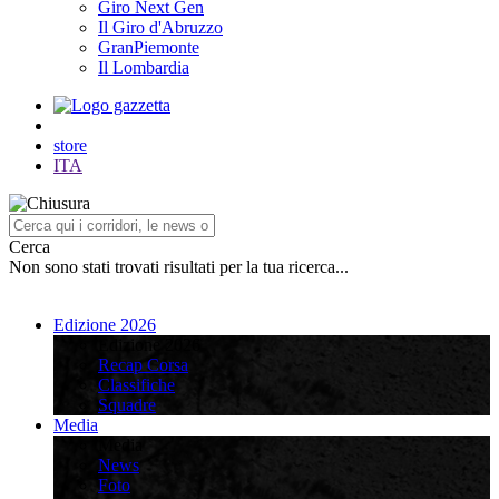
Giro Next Gen
Il Giro d'Abruzzo
GranPiemonte
Il Lombardia
store
ITA
Cerca
Non sono stati trovati risultati per la tua ricerca...
Edizione 2026
Edizione 2026
Recap Corsa
Classifiche
Squadre
Media
Media
News
Foto