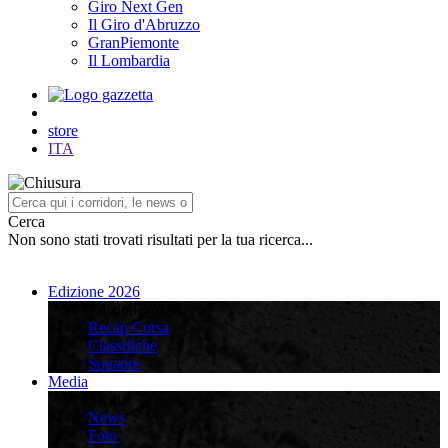
Giro Next Gen
Il Giro d'Abruzzo
GranPiemonte
Il Lombardia
store
ITA
Cerca
Non sono stati trovati risultati per la tua ricerca...
Edizione 2026
Edizione 2026
Recap Corsa
Classifiche
Squadre
Media
Media
News
Foto