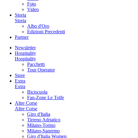
Foto
Video
Storia
Storia
Albo d'Oro
Edizioni Precedenti
Partner
Newsletter
Hospitality
Hospitality
Pacchetti
Tour Operator
Store
Extra
Extra
Biciscuola
Fan-Zone Le Tolfe
Altre Corse
Altre Corse
Giro d'Italia
Tirreno Adriatico
Milano-Torino
Milano-Sanremo
Giro d'Italia Women