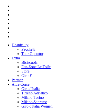
Hospitality
Pacchetti
Tour Operator
Extra
Biciscuola
Fan-Zone Le Tolfe
Store
Giro-E
Partner
Altre Corse
Giro d'Italia
Tirreno Adriatico
Milano-Torino
Milano-Sanremo
Giro d'Italia Women