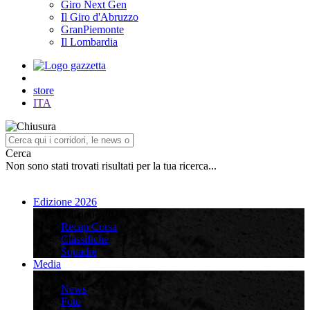
Giro Next Gen
Il Giro d'Abruzzo
GranPiemonte
Il Lombardia
store
ITA
Cerca
Non sono stati trovati risultati per la tua ricerca...
Edizione 2026
Edizione 2026
Recap Corsa
Classifiche
Squadre
Media
Media
News
Foto