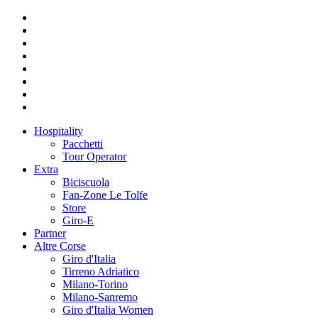
Hospitality
Pacchetti
Tour Operator
Extra
Biciscuola
Fan-Zone Le Tolfe
Store
Giro-E
Partner
Altre Corse
Giro d'Italia
Tirreno Adriatico
Milano-Torino
Milano-Sanremo
Giro d'Italia Women