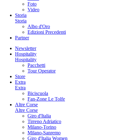
Foto
Video
Storia
Storia
Albo d'Oro
Edizioni Precedenti
Partner
Newsletter
Hospitality
Hospitality
Pacchetti
Tour Operator
Store
Extra
Extra
Biciscuola
Fan-Zone Le Tolfe
Altre Corse
Altre Corse
Giro d'Italia
Tirreno Adriatico
Milano-Torino
Milano-Sanremo
Giro d'Italia Women