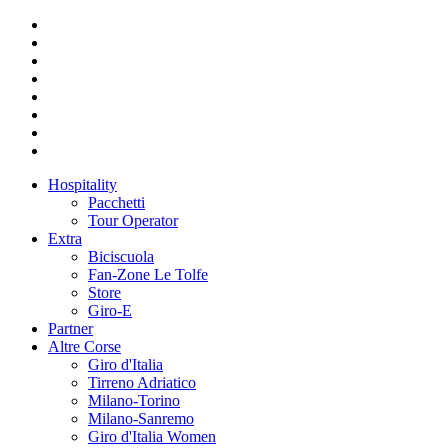
Hospitality
Pacchetti
Tour Operator
Extra
Biciscuola
Fan-Zone Le Tolfe
Store
Giro-E
Partner
Altre Corse
Giro d'Italia
Tirreno Adriatico
Milano-Torino
Milano-Sanremo
Giro d'Italia Women