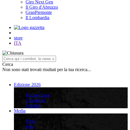
Giro Next Gen
Il Giro d'Abruzzo
GranPiemonte
Il Lombardia
store
ITA
Cerca
Non sono stati trovati risultati per la tua ricerca...
Edizione 2026
Edizione 2026
Recap Corsa
Classifiche
Squadre
Media
Media
News
Foto