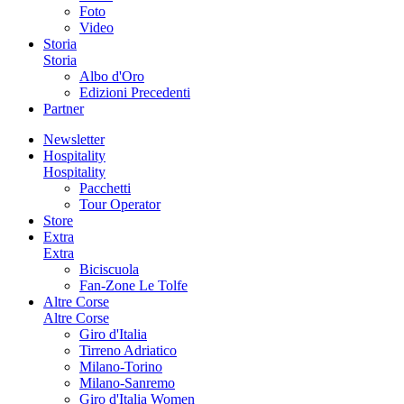
Foto
Video
Storia
Storia
Albo d'Oro
Edizioni Precedenti
Partner
Newsletter
Hospitality
Hospitality
Pacchetti
Tour Operator
Store
Extra
Extra
Biciscuola
Fan-Zone Le Tolfe
Altre Corse
Altre Corse
Giro d'Italia
Tirreno Adriatico
Milano-Torino
Milano-Sanremo
Giro d'Italia Women