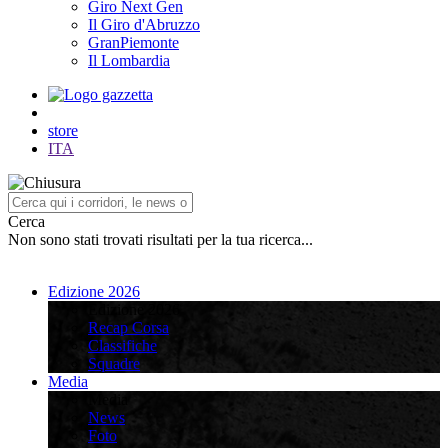
Giro Next Gen
Il Giro d'Abruzzo
GranPiemonte
Il Lombardia
store
ITA
Cerca
Non sono stati trovati risultati per la tua ricerca...
Edizione 2026
Edizione 2026
Recap Corsa
Classifiche
Squadre
Media
Media
News
Foto