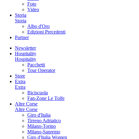
Foto
Video
Storia
Storia
Albo d'Oro
Edizioni Precedenti
Partner
Newsletter
Hospitality
Hospitality
Pacchetti
Tour Operator
Store
Extra
Extra
Biciscuola
Fan-Zone Le Tolfe
Altre Corse
Altre Corse
Giro d'Italia
Tirreno Adriatico
Milano-Torino
Milano-Sanremo
Giro d'Italia Women