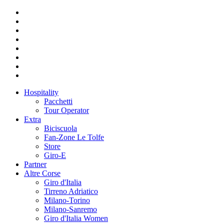
Hospitality
Pacchetti
Tour Operator
Extra
Biciscuola
Fan-Zone Le Tolfe
Store
Giro-E
Partner
Altre Corse
Giro d'Italia
Tirreno Adriatico
Milano-Torino
Milano-Sanremo
Giro d'Italia Women