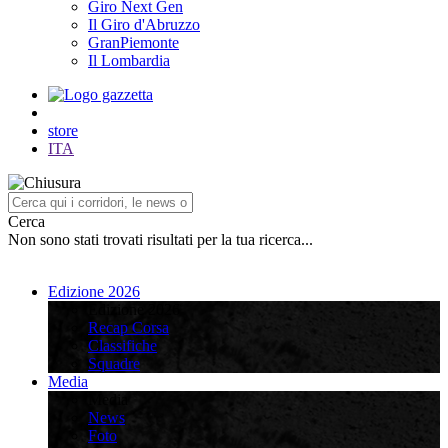
Giro Next Gen
Il Giro d'Abruzzo
GranPiemonte
Il Lombardia
store
ITA
Cerca
Non sono stati trovati risultati per la tua ricerca...
Edizione 2026
Edizione 2026
Recap Corsa
Classifiche
Squadre
Media
Media
News
Foto