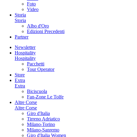
Foto
Video
Storia
Storia
Albo d'Oro
Edizioni Precedenti
Partner
Newsletter
Hospitality
Hospitality
Pacchetti
Tour Operator
Store
Extra
Extra
Biciscuola
Fan-Zone Le Tolfe
Altre Corse
Altre Corse
Giro d'Italia
Tirreno Adriatico
Milano-Torino
Milano-Sanremo
Giro d'Italia Women