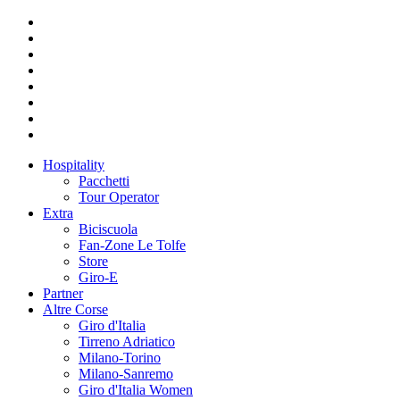
Hospitality
Pacchetti
Tour Operator
Extra
Biciscuola
Fan-Zone Le Tolfe
Store
Giro-E
Partner
Altre Corse
Giro d'Italia
Tirreno Adriatico
Milano-Torino
Milano-Sanremo
Giro d'Italia Women