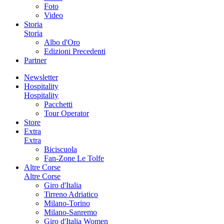
Foto
Video
Storia
Storia
Albo d'Oro
Edizioni Precedenti
Partner
Newsletter
Hospitality
Hospitality
Pacchetti
Tour Operator
Store
Extra
Extra
Biciscuola
Fan-Zone Le Tolfe
Altre Corse
Altre Corse
Giro d'Italia
Tirreno Adriatico
Milano-Torino
Milano-Sanremo
Giro d'Italia Women