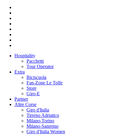
Hospitality
Pacchetti
Tour Operator
Extra
Biciscuola
Fan-Zone Le Tolfe
Store
Giro-E
Partner
Altre Corse
Giro d'Italia
Tirreno Adriatico
Milano-Torino
Milano-Sanremo
Giro d'Italia Women