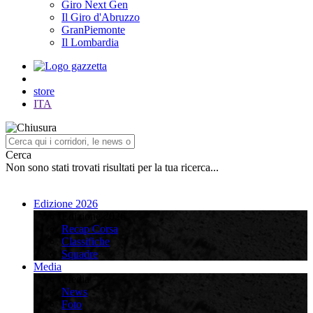
Giro Next Gen
Il Giro d'Abruzzo
GranPiemonte
Il Lombardia
store
ITA
Cerca
Non sono stati trovati risultati per la tua ricerca...
Edizione 2026
Edizione 2026
Recap Corsa
Classifiche
Squadre
Media
Media
News
Foto