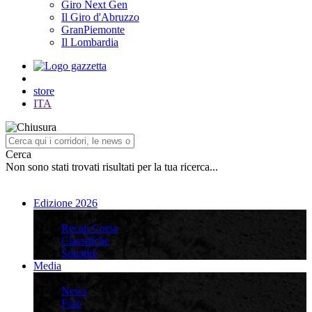
Giro Next Gen
Il Giro d'Abruzzo
GranPiemonte
Il Lombardia
store
ITA
Cerca
Non sono stati trovati risultati per la tua ricerca...
Edizione 2026
Edizione 2026
Recap Corsa
Classifiche
Squadre
Media
Media
News
Foto