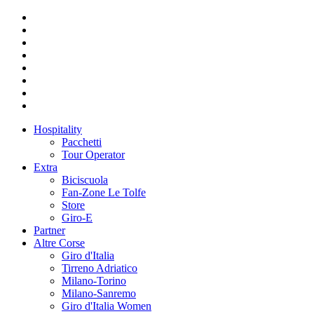
Hospitality
Pacchetti
Tour Operator
Extra
Biciscuola
Fan-Zone Le Tolfe
Store
Giro-E
Partner
Altre Corse
Giro d'Italia
Tirreno Adriatico
Milano-Torino
Milano-Sanremo
Giro d'Italia Women