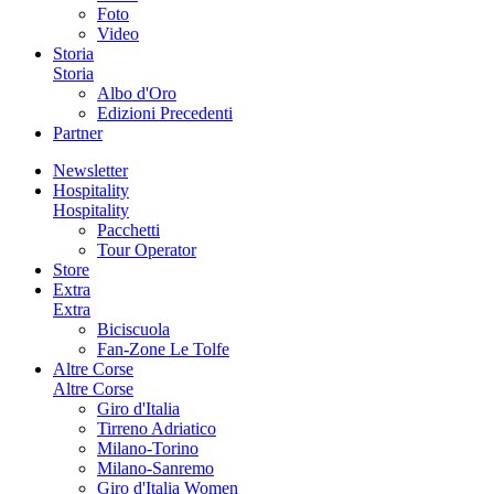
Foto
Video
Storia
Storia
Albo d'Oro
Edizioni Precedenti
Partner
Newsletter
Hospitality
Hospitality
Pacchetti
Tour Operator
Store
Extra
Extra
Biciscuola
Fan-Zone Le Tolfe
Altre Corse
Altre Corse
Giro d'Italia
Tirreno Adriatico
Milano-Torino
Milano-Sanremo
Giro d'Italia Women