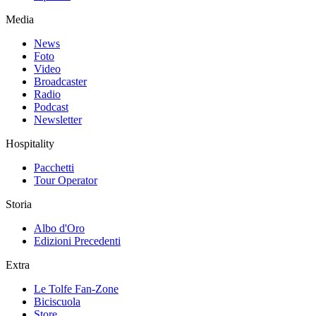
Media
News
Foto
Video
Broadcaster
Radio
Podcast
Newsletter
Hospitality
Pacchetti
Tour Operator
Storia
Albo d'Oro
Edizioni Precedenti
Extra
Le Tolfe Fan-Zone
Biciscuola
Store