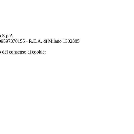
p S.p.A.
o 09597370155 - R.E.A. di Milano 1302385
o del consenso ai cookie: