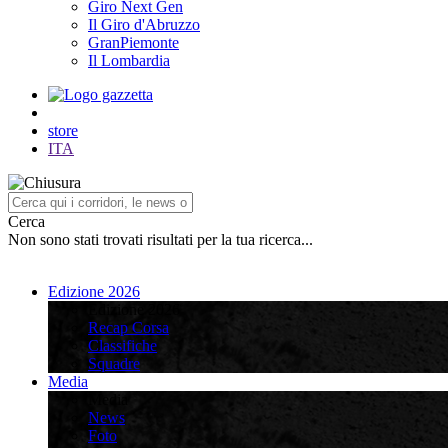
Giro Next Gen
Il Giro d'Abruzzo
GranPiemonte
Il Lombardia
store
ITA
Cerca
Non sono stati trovati risultati per la tua ricerca...
Edizione 2026
Edizione 2026
Recap Corsa
Classifiche
Squadre
Media
Media
News
Foto