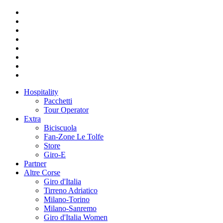
Hospitality
Pacchetti
Tour Operator
Extra
Biciscuola
Fan-Zone Le Tolfe
Store
Giro-E
Partner
Altre Corse
Giro d'Italia
Tirreno Adriatico
Milano-Torino
Milano-Sanremo
Giro d'Italia Women