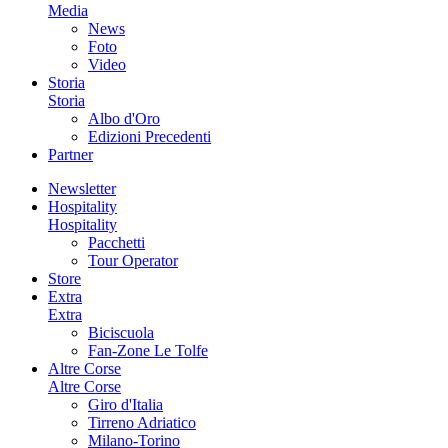
Media
News
Foto
Video
Storia
Storia
Albo d'Oro
Edizioni Precedenti
Partner
Newsletter
Hospitality
Hospitality
Pacchetti
Tour Operator
Store
Extra
Extra
Biciscuola
Fan-Zone Le Tolfe
Altre Corse
Altre Corse
Giro d'Italia
Tirreno Adriatico
Milano-Torino