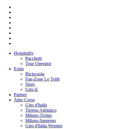
Hospitality
Pacchetti
Tour Operator
Extra
Biciscuola
Fan-Zone Le Tolfe
Store
Giro-E
Partner
Altre Corse
Giro d'Italia
Tirreno Adriatico
Milano-Torino
Milano-Sanremo
Giro d'Italia Women