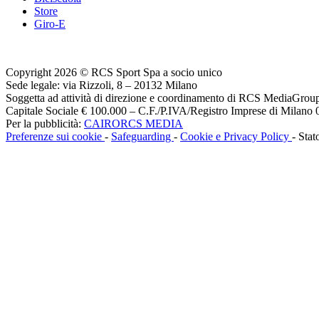
Store
Giro-E
Copyright 2026 © RCS Sport Spa a socio unico
Sede legale: via Rizzoli, 8 – 20132 Milano
Soggetta ad attività di direzione e coordinamento di RCS MediaGrou
Capitale Sociale € 100.000 – C.F./P.IVA/Registro Imprese di Milan
Per la pubblicità:
CAIRORCS MEDIA
Preferenze sui cookie
-
Safeguarding
-
Cookie e Privacy Policy
- Stat