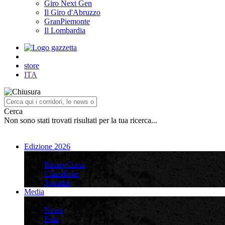
Giro Next Gen
Il Giro d'Abruzzo
GranPiemonte
Il Lombardia
store
ITA
Cerca
Non sono stati trovati risultati per la tua ricerca...
Edizione 2026
Edizione 2026
Recap Corsa
Classifiche
Squadre
Media
Media
News
Foto