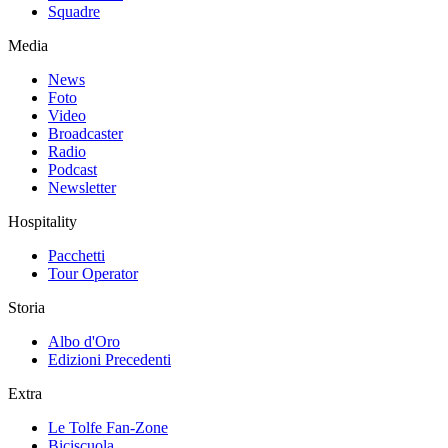
Squadre
Media
News
Foto
Video
Broadcaster
Radio
Podcast
Newsletter
Hospitality
Pacchetti
Tour Operator
Storia
Albo d'Oro
Edizioni Precedenti
Extra
Le Tolfe Fan-Zone
Biciscuola