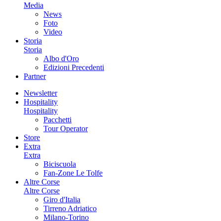
Media
News
Foto
Video
Storia
Storia
Albo d'Oro
Edizioni Precedenti
Partner
Newsletter
Hospitality
Hospitality
Pacchetti
Tour Operator
Store
Extra
Extra
Biciscuola
Fan-Zone Le Tolfe
Altre Corse
Altre Corse
Giro d'Italia
Tirreno Adriatico
Milano-Torino