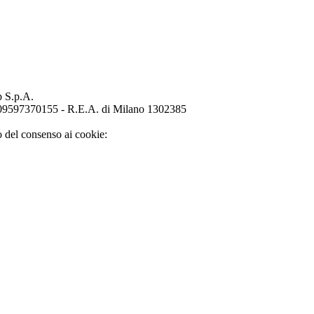
p S.p.A.
o 09597370155 - R.E.A. di Milano 1302385
o del consenso ai cookie: