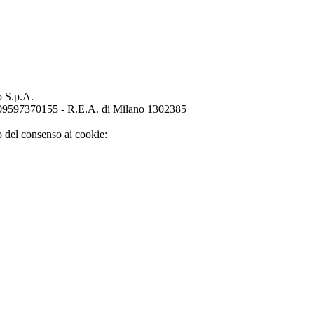
p S.p.A.
o 09597370155 - R.E.A. di Milano 1302385
o del consenso ai cookie: