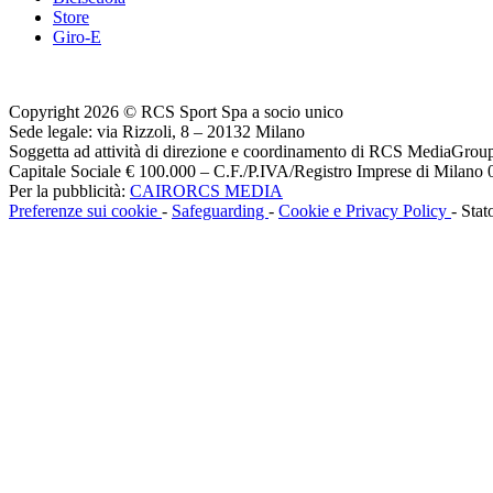
Store
Giro-E
Copyright 2026 © RCS Sport Spa a socio unico
Sede legale: via Rizzoli, 8 – 20132 Milano
Soggetta ad attività di direzione e coordinamento di RCS MediaGrou
Capitale Sociale € 100.000 – C.F./P.IVA/Registro Imprese di Milan
Per la pubblicità:
CAIRORCS MEDIA
Preferenze sui cookie
-
Safeguarding
-
Cookie e Privacy Policy
- Stat