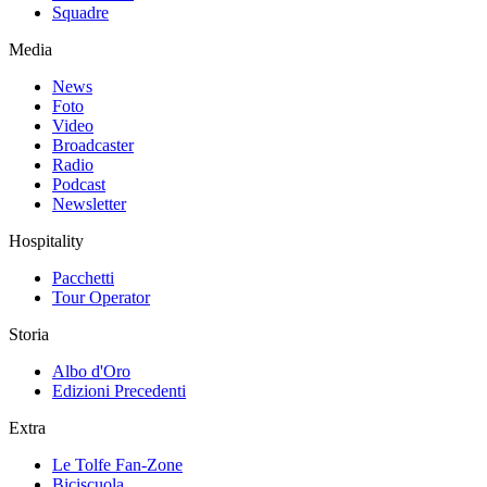
Squadre
Media
News
Foto
Video
Broadcaster
Radio
Podcast
Newsletter
Hospitality
Pacchetti
Tour Operator
Storia
Albo d'Oro
Edizioni Precedenti
Extra
Le Tolfe Fan-Zone
Biciscuola