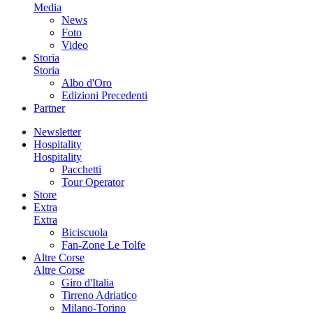
Media
News
Foto
Video
Storia
Storia
Albo d'Oro
Edizioni Precedenti
Partner
Newsletter
Hospitality
Hospitality
Pacchetti
Tour Operator
Store
Extra
Extra
Biciscuola
Fan-Zone Le Tolfe
Altre Corse
Altre Corse
Giro d'Italia
Tirreno Adriatico
Milano-Torino