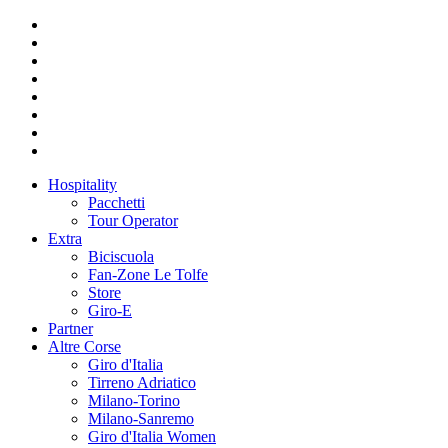
Hospitality
Pacchetti
Tour Operator
Extra
Biciscuola
Fan-Zone Le Tolfe
Store
Giro-E
Partner
Altre Corse
Giro d'Italia
Tirreno Adriatico
Milano-Torino
Milano-Sanremo
Giro d'Italia Women