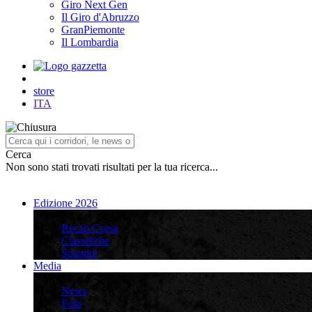
Giro Next Gen
Il Giro d'Abruzzo
GranPiemonte
Il Lombardia
store
ITA
Cerca
Non sono stati trovati risultati per la tua ricerca...
Edizione 2026
Edizione 2026
Recap Corsa
Classifiche
Squadre
Media
Media
News
Foto