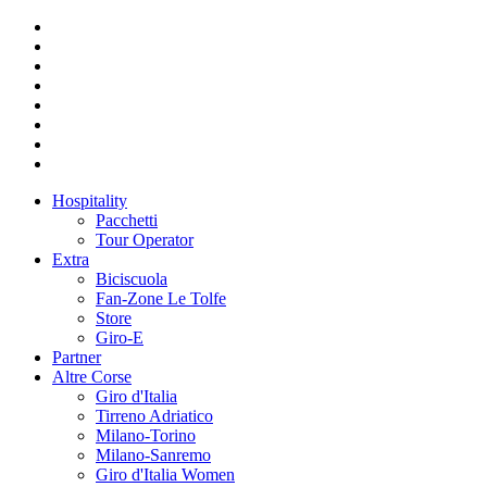
Hospitality
Pacchetti
Tour Operator
Extra
Biciscuola
Fan-Zone Le Tolfe
Store
Giro-E
Partner
Altre Corse
Giro d'Italia
Tirreno Adriatico
Milano-Torino
Milano-Sanremo
Giro d'Italia Women