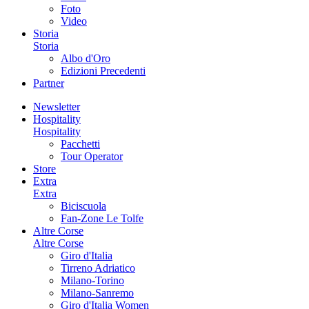
Foto
Video
Storia
Storia
Albo d'Oro
Edizioni Precedenti
Partner
Newsletter
Hospitality
Hospitality
Pacchetti
Tour Operator
Store
Extra
Extra
Biciscuola
Fan-Zone Le Tolfe
Altre Corse
Altre Corse
Giro d'Italia
Tirreno Adriatico
Milano-Torino
Milano-Sanremo
Giro d'Italia Women