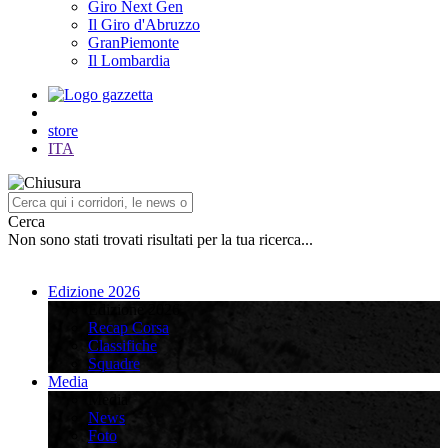
Giro Next Gen
Il Giro d'Abruzzo
GranPiemonte
Il Lombardia
store
ITA
Cerca
Non sono stati trovati risultati per la tua ricerca...
Edizione 2026
Edizione 2026
Recap Corsa
Classifiche
Squadre
Media
Media
News
Foto