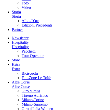
Foto
Video
Storia
Storia
Albo d'Oro
Edizioni Precedenti
Partner
Newsletter
Hospitality
Hospitality
Pacchetti
Tour Operator
Store
Extra
Extra
Biciscuola
Fan-Zone Le Tolfe
Altre Corse
Altre Corse
Giro d'Italia
Tirreno Adriatico
Milano-Torino
Milano-Sanremo
Giro d'Italia Women