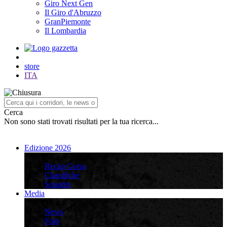
Giro Next Gen
Il Giro d'Abruzzo
GranPiemonte
Il Lombardia
store
ITA
Cerca
Non sono stati trovati risultati per la tua ricerca...
Edizione 2026
Edizione 2026
Recap Corsa
Classifiche
Squadre
Media
Media
News
Foto