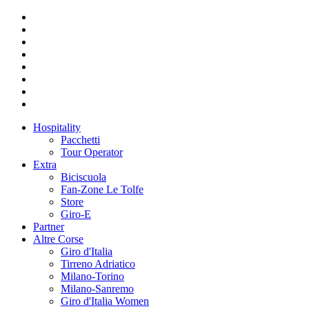
Hospitality
Pacchetti
Tour Operator
Extra
Biciscuola
Fan-Zone Le Tolfe
Store
Giro-E
Partner
Altre Corse
Giro d'Italia
Tirreno Adriatico
Milano-Torino
Milano-Sanremo
Giro d'Italia Women