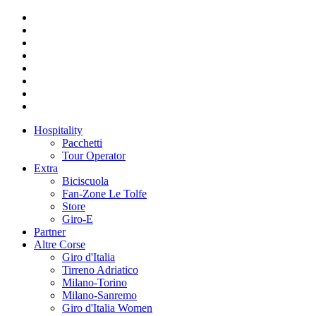
Hospitality
Pacchetti
Tour Operator
Extra
Biciscuola
Fan-Zone Le Tolfe
Store
Giro-E
Partner
Altre Corse
Giro d'Italia
Tirreno Adriatico
Milano-Torino
Milano-Sanremo
Giro d'Italia Women