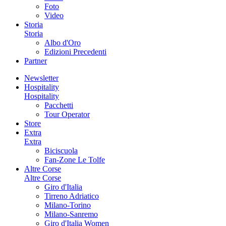
Foto
Video
Storia
Storia
Albo d'Oro
Edizioni Precedenti
Partner
Newsletter
Hospitality
Hospitality
Pacchetti
Tour Operator
Store
Extra
Extra
Biciscuola
Fan-Zone Le Tolfe
Altre Corse
Altre Corse
Giro d'Italia
Tirreno Adriatico
Milano-Torino
Milano-Sanremo
Giro d'Italia Women