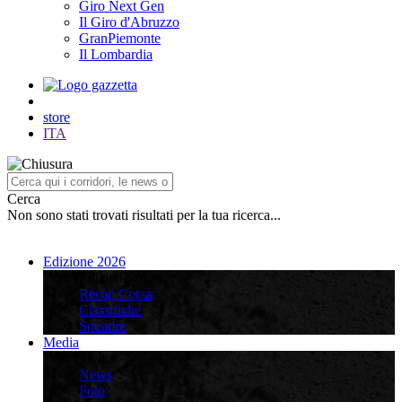
Giro Next Gen
Il Giro d'Abruzzo
GranPiemonte
Il Lombardia
store
ITA
Cerca
Non sono stati trovati risultati per la tua ricerca...
Edizione 2026
Edizione 2026
Recap Corsa
Classifiche
Squadre
Media
Media
News
Foto