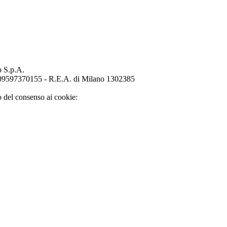
p S.p.A.
o 09597370155 - R.E.A. di Milano 1302385
o del consenso ai cookie: