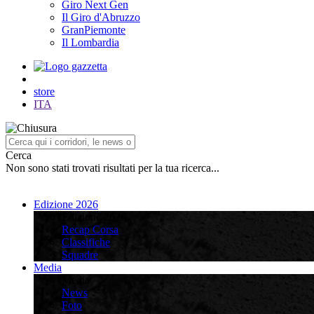
Giro Next Gen
Il Giro d'Abruzzo
GranPiemonte
Il Lombardia
store
ITA
Cerca
Non sono stati trovati risultati per la tua ricerca...
Edizione 2026
Edizione 2026
Recap Corsa
Classifiche
Squadre
Media
Media
News
Foto