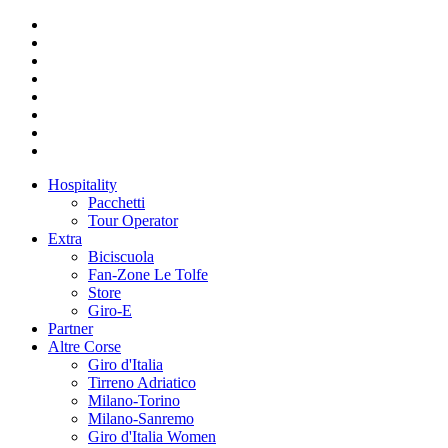
Hospitality
Pacchetti
Tour Operator
Extra
Biciscuola
Fan-Zone Le Tolfe
Store
Giro-E
Partner
Altre Corse
Giro d'Italia
Tirreno Adriatico
Milano-Torino
Milano-Sanremo
Giro d'Italia Women