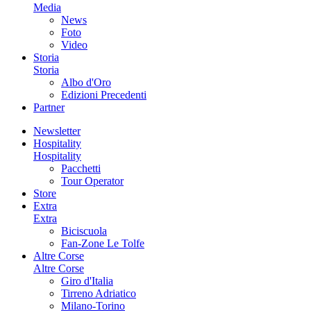
Media
News
Foto
Video
Storia
Storia
Albo d'Oro
Edizioni Precedenti
Partner
Newsletter
Hospitality
Hospitality
Pacchetti
Tour Operator
Store
Extra
Extra
Biciscuola
Fan-Zone Le Tolfe
Altre Corse
Altre Corse
Giro d'Italia
Tirreno Adriatico
Milano-Torino