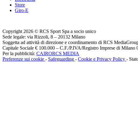
Store
Giro-E
Copyright 2026 © RCS Sport Spa a socio unico
Sede legale: via Rizzoli, 8 – 20132 Milano
Soggetta ad attività di direzione e coordinamento di RCS MediaGrou
Capitale Sociale € 100.000 – C.F./P.IVA/Registro Imprese di Milan
Per la pubblicità:
CAIRORCS MEDIA
Preferenze sui cookie
-
Safeguarding
-
Cookie e Privacy Policy
- Stat