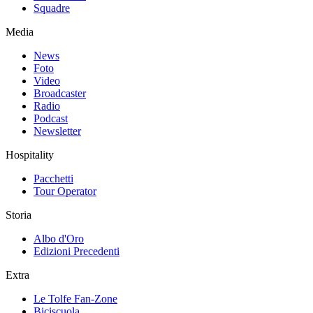
Squadre
Media
News
Foto
Video
Broadcaster
Radio
Podcast
Newsletter
Hospitality
Pacchetti
Tour Operator
Storia
Albo d'Oro
Edizioni Precedenti
Extra
Le Tolfe Fan-Zone
Biciscuola