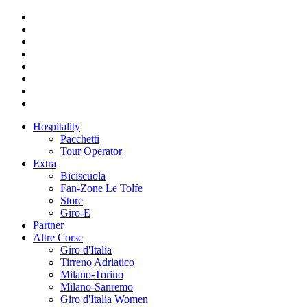
Hospitality
Pacchetti
Tour Operator
Extra
Biciscuola
Fan-Zone Le Tolfe
Store
Giro-E
Partner
Altre Corse
Giro d'Italia
Tirreno Adriatico
Milano-Torino
Milano-Sanremo
Giro d'Italia Women