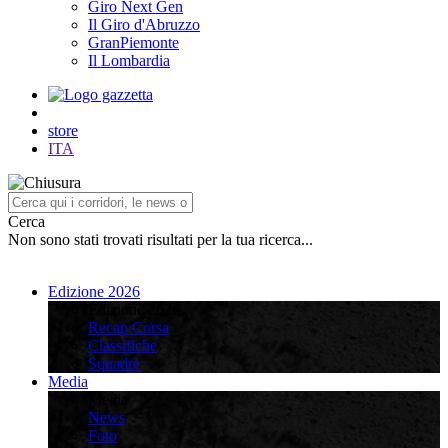
Giro Next Gen
Il Giro d'Abruzzo
GranPiemonte
Il Lombardia
store
ITA
Cerca
Non sono stati trovati risultati per la tua ricerca...
Edizione 2026
Edizione 2026
Recap Corsa
Classifiche
Squadre
Media
Media
News
Foto