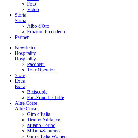
Foto
Video
Storia
Storia
Albo d'Oro
Edizioni Precedenti
Partner
Newsletter
Hospitality
Hospitality
Pacchetti
Tour Operator
Store
Extra
Extra
Biciscuola
Fan-Zone Le Tolfe
Altre Corse
Altre Corse
Giro d'Italia
Tirreno Adriatico
Milano-Torino
Milano-Sanremo
Giro d'Italia Women