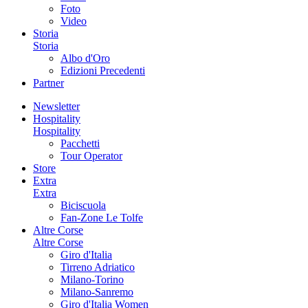
Foto
Video
Storia
Storia
Albo d'Oro
Edizioni Precedenti
Partner
Newsletter
Hospitality
Hospitality
Pacchetti
Tour Operator
Store
Extra
Extra
Biciscuola
Fan-Zone Le Tolfe
Altre Corse
Altre Corse
Giro d'Italia
Tirreno Adriatico
Milano-Torino
Milano-Sanremo
Giro d'Italia Women