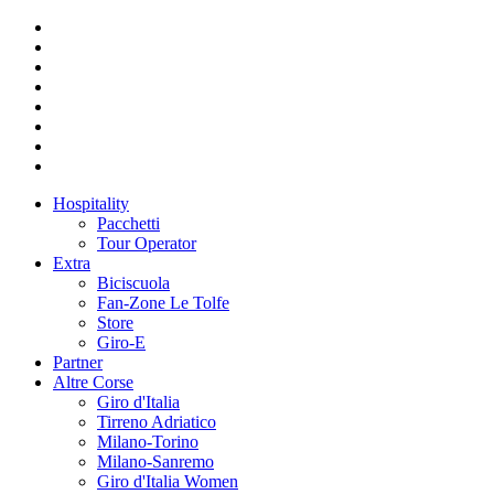
Hospitality
Pacchetti
Tour Operator
Extra
Biciscuola
Fan-Zone Le Tolfe
Store
Giro-E
Partner
Altre Corse
Giro d'Italia
Tirreno Adriatico
Milano-Torino
Milano-Sanremo
Giro d'Italia Women