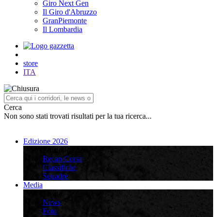
Giro Next Gen
Il Giro d'Abruzzo
GranPiemonte
Il Lombardia
store
ITA
Cerca
Non sono stati trovati risultati per la tua ricerca...
Edizione 2026
Edizione 2026
Recap Corsa
Classifiche
Squadre
Media
Media
News
Foto