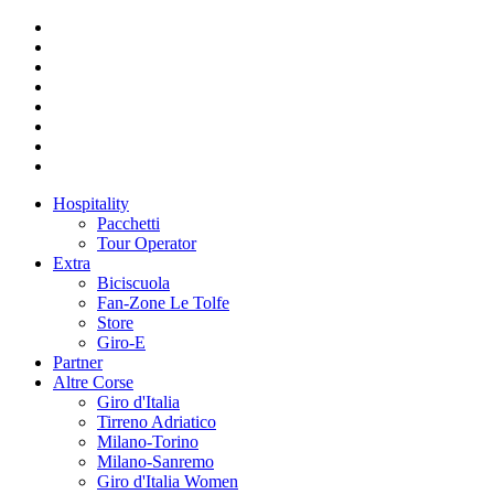
Hospitality
Pacchetti
Tour Operator
Extra
Biciscuola
Fan-Zone Le Tolfe
Store
Giro-E
Partner
Altre Corse
Giro d'Italia
Tirreno Adriatico
Milano-Torino
Milano-Sanremo
Giro d'Italia Women