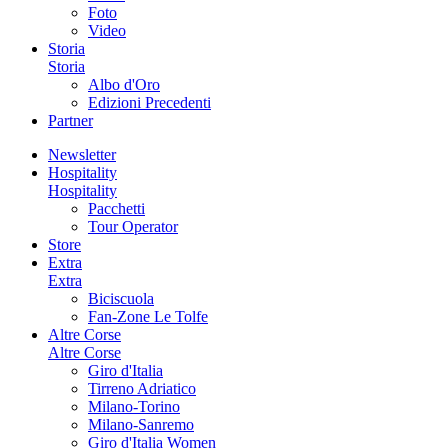
Foto
Video
Storia
Storia
Albo d'Oro
Edizioni Precedenti
Partner
Newsletter
Hospitality
Hospitality
Pacchetti
Tour Operator
Store
Extra
Extra
Biciscuola
Fan-Zone Le Tolfe
Altre Corse
Altre Corse
Giro d'Italia
Tirreno Adriatico
Milano-Torino
Milano-Sanremo
Giro d'Italia Women