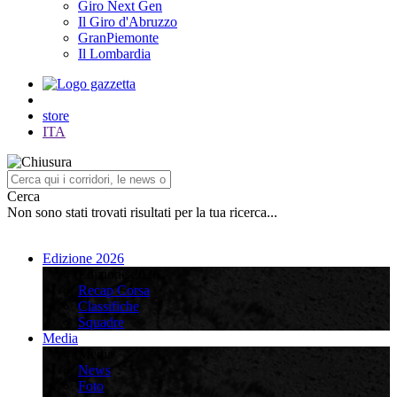
Giro Next Gen
Il Giro d'Abruzzo
GranPiemonte
Il Lombardia
store
ITA
Cerca
Non sono stati trovati risultati per la tua ricerca...
Edizione 2026
Edizione 2026
Recap Corsa
Classifiche
Squadre
Media
Media
News
Foto