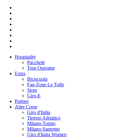
Hospitality
Pacchetti
Tour Operator
Extra
Biciscuola
Fan-Zone Le Tolfe
Store
Giro-E
Partner
Altre Corse
Giro d'Italia
Tirreno Adriatico
Milano-Torino
Milano-Sanremo
Giro d'Italia Women