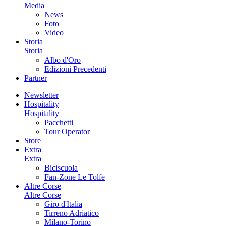
Media
News
Foto
Video
Storia
Storia
Albo d'Oro
Edizioni Precedenti
Partner
Newsletter
Hospitality
Hospitality
Pacchetti
Tour Operator
Store
Extra
Extra
Biciscuola
Fan-Zone Le Tolfe
Altre Corse
Altre Corse
Giro d'Italia
Tirreno Adriatico
Milano-Torino