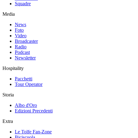
Squadre
Media
News
Foto
Video
Broadcaster
Radio
Podcast
Newsletter
Hospitality
Pacchetti
Tour Operator
Storia
Albo d'Oro
Edizioni Precedenti
Extra
Le Tolfe Fan-Zone
Biciscuola