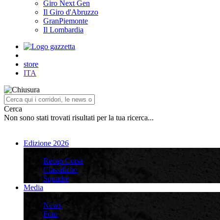
Giro Next Gen
Il Giro d'Abruzzo
GranPiemonte
Il Lombardia
store
ITA
Cerca
Non sono stati trovati risultati per la tua ricerca...
Edizione 2026
Edizione 2026
Recap Corsa
Classifiche
Squadre
Media
Media
News
Foto