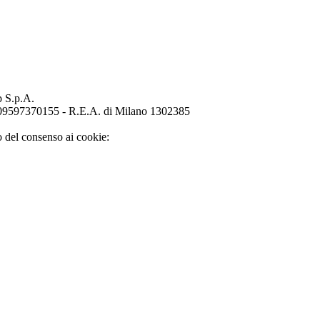
p S.p.A.
o 09597370155 - R.E.A. di Milano 1302385
o del consenso ai cookie: