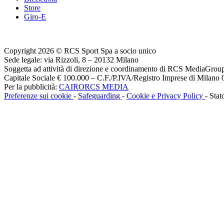
Store
Giro-E
Copyright 2026 © RCS Sport Spa a socio unico
Sede legale: via Rizzoli, 8 – 20132 Milano
Soggetta ad attività di direzione e coordinamento di RCS MediaGrou
Capitale Sociale € 100.000 – C.F./P.IVA/Registro Imprese di Milan
Per la pubblicità:
CAIRORCS MEDIA
Preferenze sui cookie
-
Safeguarding
-
Cookie e Privacy Policy
- Stat