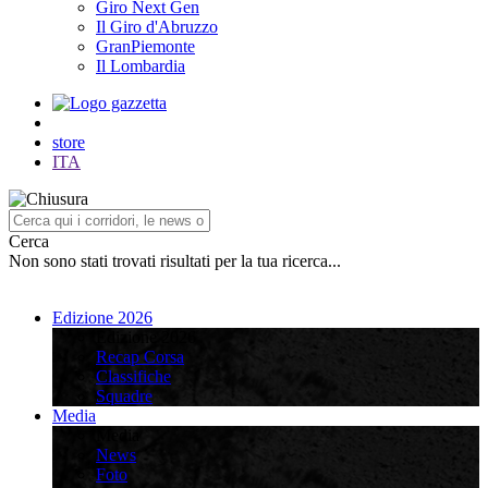
Giro Next Gen
Il Giro d'Abruzzo
GranPiemonte
Il Lombardia
store
ITA
Cerca
Non sono stati trovati risultati per la tua ricerca...
Edizione 2026
Edizione 2026
Recap Corsa
Classifiche
Squadre
Media
Media
News
Foto