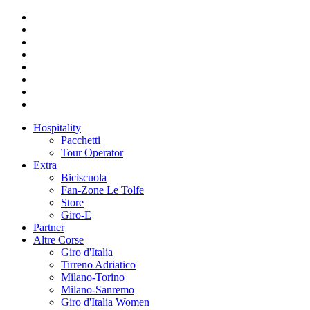
Hospitality
Pacchetti
Tour Operator
Extra
Biciscuola
Fan-Zone Le Tolfe
Store
Giro-E
Partner
Altre Corse
Giro d'Italia
Tirreno Adriatico
Milano-Torino
Milano-Sanremo
Giro d'Italia Women