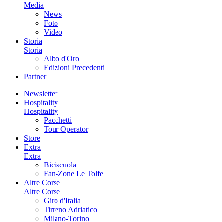
Media
News
Foto
Video
Storia
Storia
Albo d'Oro
Edizioni Precedenti
Partner
Newsletter
Hospitality
Hospitality
Pacchetti
Tour Operator
Store
Extra
Extra
Biciscuola
Fan-Zone Le Tolfe
Altre Corse
Altre Corse
Giro d'Italia
Tirreno Adriatico
Milano-Torino