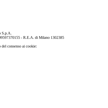
p S.p.A.
o 09597370155 - R.E.A. di Milano 1302385
o del consenso ai cookie: