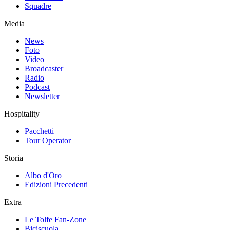
Squadre
Media
News
Foto
Video
Broadcaster
Radio
Podcast
Newsletter
Hospitality
Pacchetti
Tour Operator
Storia
Albo d'Oro
Edizioni Precedenti
Extra
Le Tolfe Fan-Zone
Biciscuola