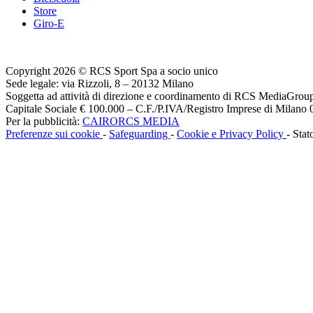
Store
Giro-E
Copyright 2026 © RCS Sport Spa a socio unico
Sede legale: via Rizzoli, 8 – 20132 Milano
Soggetta ad attività di direzione e coordinamento di RCS MediaGrou
Capitale Sociale € 100.000 – C.F./P.IVA/Registro Imprese di Milan
Per la pubblicità:
CAIRORCS MEDIA
Preferenze sui cookie
-
Safeguarding
-
Cookie e Privacy Policy
- Stat