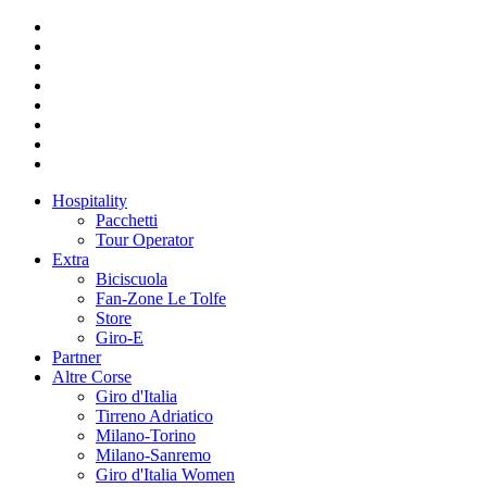
Hospitality
Pacchetti
Tour Operator
Extra
Biciscuola
Fan-Zone Le Tolfe
Store
Giro-E
Partner
Altre Corse
Giro d'Italia
Tirreno Adriatico
Milano-Torino
Milano-Sanremo
Giro d'Italia Women