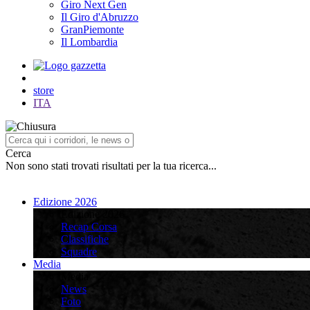
Giro Next Gen
Il Giro d'Abruzzo
GranPiemonte
Il Lombardia
store
ITA
Cerca
Non sono stati trovati risultati per la tua ricerca...
Edizione 2026
Edizione 2026
Recap Corsa
Classifiche
Squadre
Media
Media
News
Foto