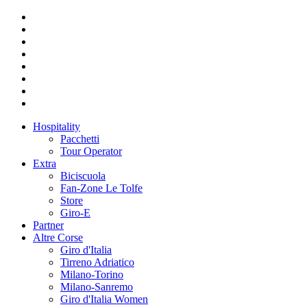
Hospitality
Pacchetti
Tour Operator
Extra
Biciscuola
Fan-Zone Le Tolfe
Store
Giro-E
Partner
Altre Corse
Giro d'Italia
Tirreno Adriatico
Milano-Torino
Milano-Sanremo
Giro d'Italia Women