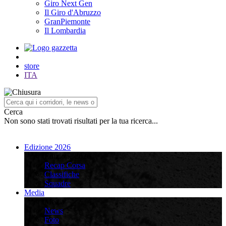
Giro Next Gen
Il Giro d'Abruzzo
GranPiemonte
Il Lombardia
store
ITA
Cerca
Non sono stati trovati risultati per la tua ricerca...
Edizione 2026
Edizione 2026
Recap Corsa
Classifiche
Squadre
Media
Media
News
Foto