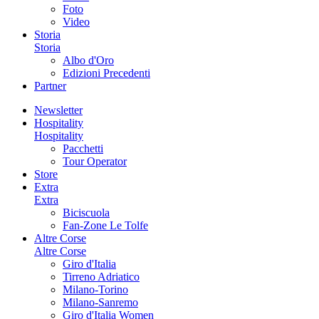
Foto
Video
Storia
Storia
Albo d'Oro
Edizioni Precedenti
Partner
Newsletter
Hospitality
Hospitality
Pacchetti
Tour Operator
Store
Extra
Extra
Biciscuola
Fan-Zone Le Tolfe
Altre Corse
Altre Corse
Giro d'Italia
Tirreno Adriatico
Milano-Torino
Milano-Sanremo
Giro d'Italia Women