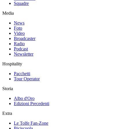
Squadre
Media
News
Foto
Video
Broadcaster
Radio
Podcast
Newsletter
Hospitality
Pacchetti
Tour Operator
Storia
Albo d'Oro
Edizioni Precedenti
Extra
Le Tolfe Fan-Zone
Biciscuola