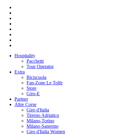
Hospitality
Pacchetti
Tour Operator
Extra
Biciscuola
Fan-Zone Le Tolfe
Store
Giro-E
Partner
Altre Corse
Giro d'Italia
Tirreno Adriatico
Milano-Torino
Milano-Sanremo
Giro d'Italia Women