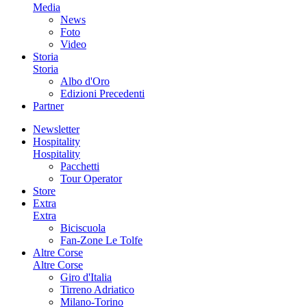
Media
News
Foto
Video
Storia
Storia
Albo d'Oro
Edizioni Precedenti
Partner
Newsletter
Hospitality
Hospitality
Pacchetti
Tour Operator
Store
Extra
Extra
Biciscuola
Fan-Zone Le Tolfe
Altre Corse
Altre Corse
Giro d'Italia
Tirreno Adriatico
Milano-Torino