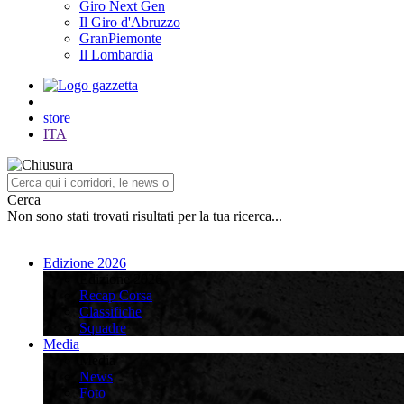
Giro Next Gen
Il Giro d'Abruzzo
GranPiemonte
Il Lombardia
store
ITA
Cerca
Non sono stati trovati risultati per la tua ricerca...
Edizione 2026
Edizione 2026
Recap Corsa
Classifiche
Squadre
Media
Media
News
Foto