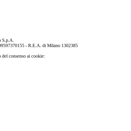
p S.p.A.
o 09597370155 - R.E.A. di Milano 1302385
o del consenso ai cookie: