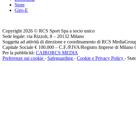
Store
Giro-E
Copyright 2026 © RCS Sport Spa a socio unico
Sede legale: via Rizzoli, 8 – 20132 Milano
Soggetta ad attività di direzione e coordinamento di RCS MediaGrou
Capitale Sociale € 100.000 – C.F./P.IVA/Registro Imprese di Milan
Per la pubblicità:
CAIRORCS MEDIA
Preferenze sui cookie
-
Safeguarding
-
Cookie e Privacy Policy
- Stat