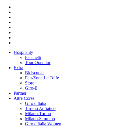
Hospitality
Pacchetti
Tour Operator
Extra
Biciscuola
Fan-Zone Le Tolfe
Store
Giro-E
Partner
Altre Corse
Giro d'Italia
Tirreno Adriatico
Milano-Torino
Milano-Sanremo
Giro d'Italia Women