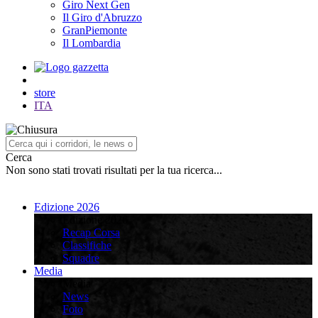
Giro Next Gen
Il Giro d'Abruzzo
GranPiemonte
Il Lombardia
store
ITA
Cerca
Non sono stati trovati risultati per la tua ricerca...
Edizione 2026
Edizione 2026
Recap Corsa
Classifiche
Squadre
Media
Media
News
Foto