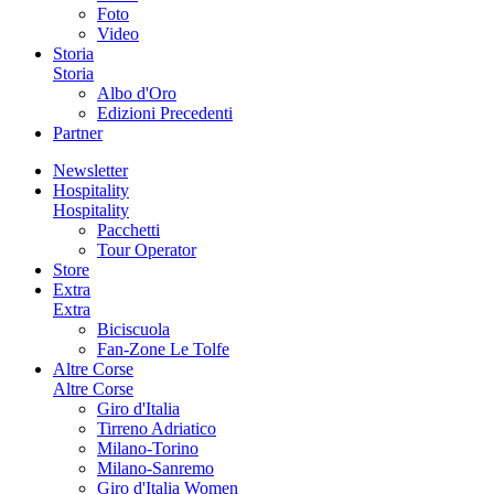
Foto
Video
Storia
Storia
Albo d'Oro
Edizioni Precedenti
Partner
Newsletter
Hospitality
Hospitality
Pacchetti
Tour Operator
Store
Extra
Extra
Biciscuola
Fan-Zone Le Tolfe
Altre Corse
Altre Corse
Giro d'Italia
Tirreno Adriatico
Milano-Torino
Milano-Sanremo
Giro d'Italia Women