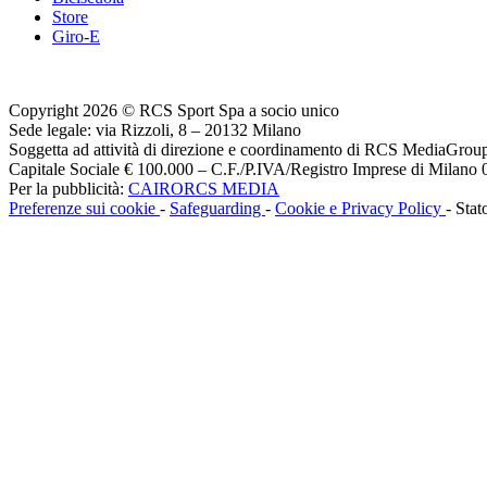
Store
Giro-E
Copyright 2026 © RCS Sport Spa a socio unico
Sede legale: via Rizzoli, 8 – 20132 Milano
Soggetta ad attività di direzione e coordinamento di RCS MediaGrou
Capitale Sociale € 100.000 – C.F./P.IVA/Registro Imprese di Milan
Per la pubblicità:
CAIRORCS MEDIA
Preferenze sui cookie
-
Safeguarding
-
Cookie e Privacy Policy
- Stat