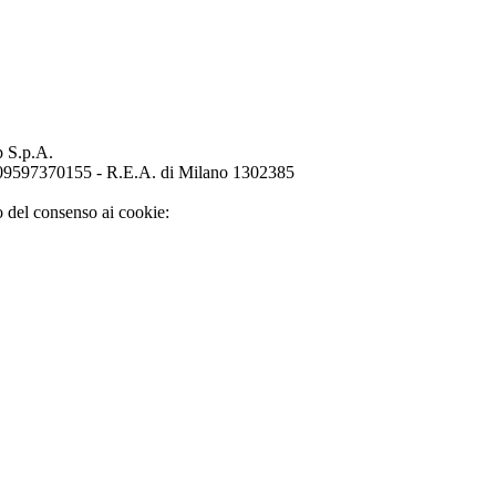
p S.p.A.
o 09597370155 - R.E.A. di Milano 1302385
o del consenso ai cookie: