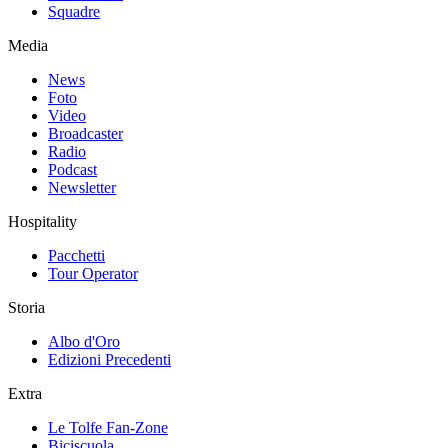
Squadre
Media
News
Foto
Video
Broadcaster
Radio
Podcast
Newsletter
Hospitality
Pacchetti
Tour Operator
Storia
Albo d'Oro
Edizioni Precedenti
Extra
Le Tolfe Fan-Zone
Biciscuola