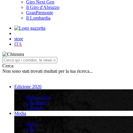
Giro Next Gen
Il Giro d'Abruzzo
GranPiemonte
Il Lombardia
store
ITA
Cerca
Non sono stati trovati risultati per la tua ricerca...
Edizione 2026
Edizione 2026
Recap Corsa
Classifiche
Squadre
Media
Media
News
Foto