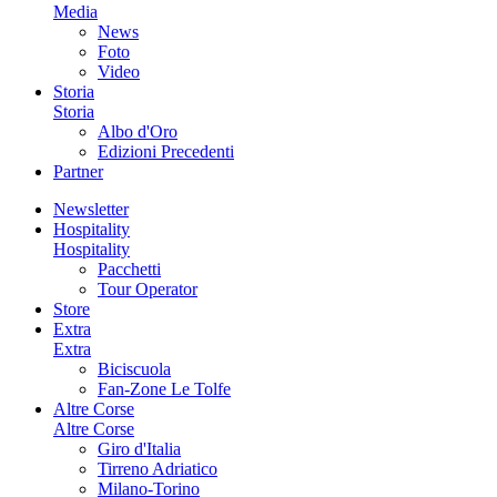
Media
News
Foto
Video
Storia
Storia
Albo d'Oro
Edizioni Precedenti
Partner
Newsletter
Hospitality
Hospitality
Pacchetti
Tour Operator
Store
Extra
Extra
Biciscuola
Fan-Zone Le Tolfe
Altre Corse
Altre Corse
Giro d'Italia
Tirreno Adriatico
Milano-Torino