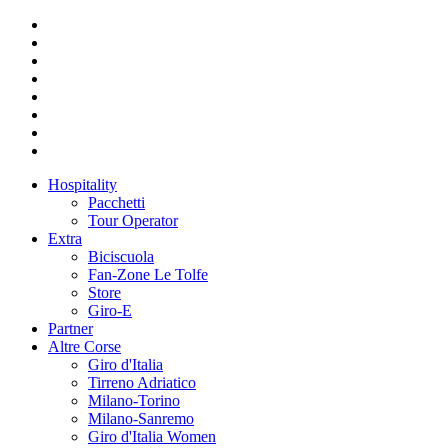
Hospitality
Pacchetti
Tour Operator
Extra
Biciscuola
Fan-Zone Le Tolfe
Store
Giro-E
Partner
Altre Corse
Giro d'Italia
Tirreno Adriatico
Milano-Torino
Milano-Sanremo
Giro d'Italia Women