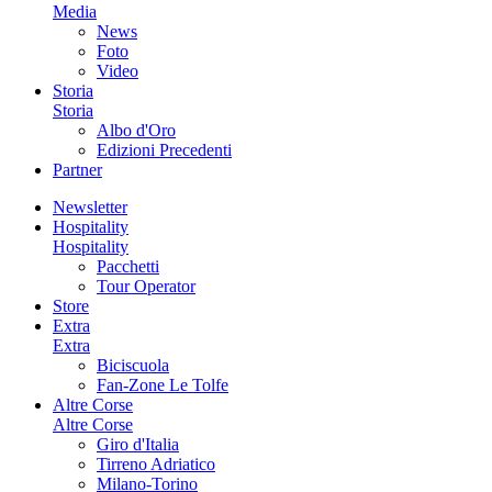
Media
News
Foto
Video
Storia
Storia
Albo d'Oro
Edizioni Precedenti
Partner
Newsletter
Hospitality
Hospitality
Pacchetti
Tour Operator
Store
Extra
Extra
Biciscuola
Fan-Zone Le Tolfe
Altre Corse
Altre Corse
Giro d'Italia
Tirreno Adriatico
Milano-Torino