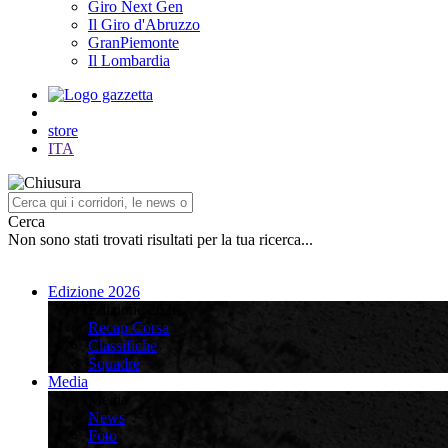
Giro Next Gen
Il Giro d'Abruzzo
GranPiemonte
Il Lombardia
store
ITA
Cerca
Non sono stati trovati risultati per la tua ricerca...
Edizione 2026
Edizione 2026
Recap Corsa
Classifiche
Squadre
Media
Media
News
Foto