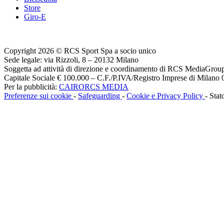
Store
Giro-E
Copyright 2026 © RCS Sport Spa a socio unico
Sede legale: via Rizzoli, 8 – 20132 Milano
Soggetta ad attività di direzione e coordinamento di RCS MediaGrou
Capitale Sociale € 100.000 – C.F./P.IVA/Registro Imprese di Milan
Per la pubblicità:
CAIRORCS MEDIA
Preferenze sui cookie
-
Safeguarding
-
Cookie e Privacy Policy
- Stat