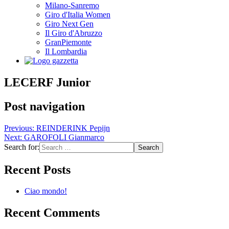
Milano-Sanremo
Giro d'Italia Women
Giro Next Gen
Il Giro d'Abruzzo
GranPiemonte
Il Lombardia
LECERF Junior
Post navigation
Previous:
REINDERINK Pepijn
Next:
GAROFOLI Gianmarco
Search for:
Recent Posts
Ciao mondo!
Recent Comments