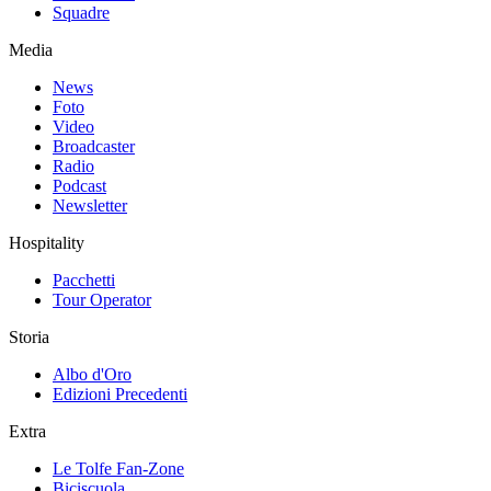
Squadre
Media
News
Foto
Video
Broadcaster
Radio
Podcast
Newsletter
Hospitality
Pacchetti
Tour Operator
Storia
Albo d'Oro
Edizioni Precedenti
Extra
Le Tolfe Fan-Zone
Biciscuola