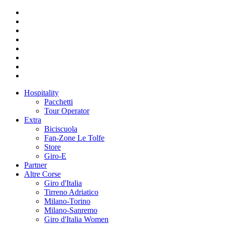
Hospitality
Pacchetti
Tour Operator
Extra
Biciscuola
Fan-Zone Le Tolfe
Store
Giro-E
Partner
Altre Corse
Giro d'Italia
Tirreno Adriatico
Milano-Torino
Milano-Sanremo
Giro d'Italia Women