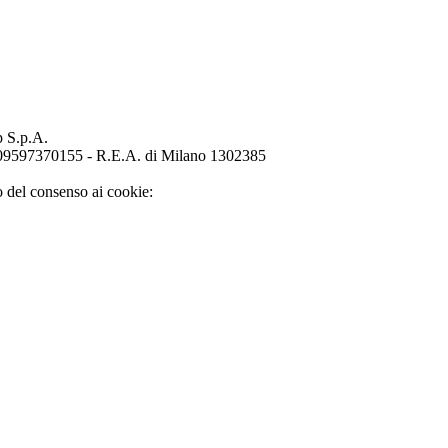
p S.p.A.
o 09597370155 - R.E.A. di Milano 1302385
o del consenso ai cookie: