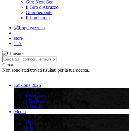
Giro Next Gen
Il Giro d'Abruzzo
GranPiemonte
Il Lombardia
store
ITA
Cerca
Non sono stati trovati risultati per la tua ricerca...
Edizione 2026
Edizione 2026
Recap Corsa
Classifiche
Squadre
Media
Media
News
Foto