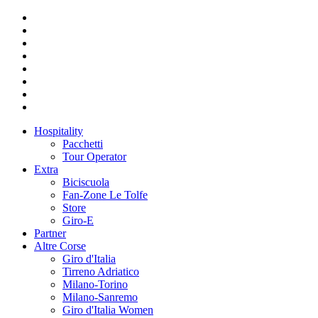
Hospitality
Pacchetti
Tour Operator
Extra
Biciscuola
Fan-Zone Le Tolfe
Store
Giro-E
Partner
Altre Corse
Giro d'Italia
Tirreno Adriatico
Milano-Torino
Milano-Sanremo
Giro d'Italia Women