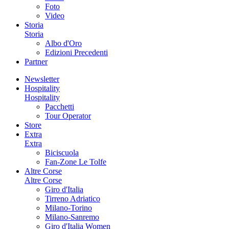
Foto
Video
Storia
Storia
Albo d'Oro
Edizioni Precedenti
Partner
Newsletter
Hospitality
Hospitality
Pacchetti
Tour Operator
Store
Extra
Extra
Biciscuola
Fan-Zone Le Tolfe
Altre Corse
Altre Corse
Giro d'Italia
Tirreno Adriatico
Milano-Torino
Milano-Sanremo
Giro d'Italia Women