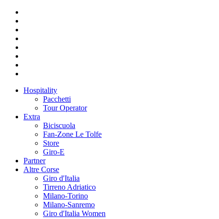
Hospitality
Pacchetti
Tour Operator
Extra
Biciscuola
Fan-Zone Le Tolfe
Store
Giro-E
Partner
Altre Corse
Giro d'Italia
Tirreno Adriatico
Milano-Torino
Milano-Sanremo
Giro d'Italia Women