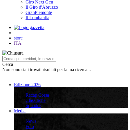
Giro Next Gen
Il Giro d'Abruzzo
GranPiemonte
Il Lombardia
store
ITA
Cerca
Non sono stati trovati risultati per la tua ricerca...
Edizione 2026
Edizione 2026
Recap Corsa
Classifiche
Squadre
Media
Media
News
Foto