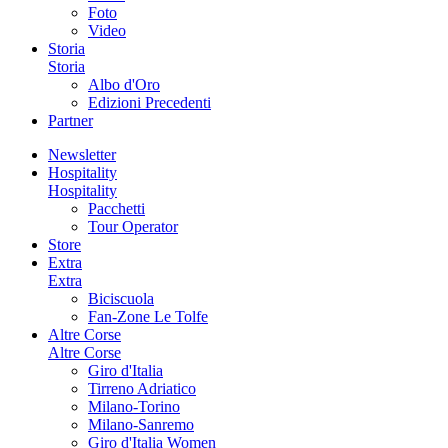
Foto
Video
Storia
Storia
Albo d'Oro
Edizioni Precedenti
Partner
Newsletter
Hospitality
Hospitality
Pacchetti
Tour Operator
Store
Extra
Extra
Biciscuola
Fan-Zone Le Tolfe
Altre Corse
Altre Corse
Giro d'Italia
Tirreno Adriatico
Milano-Torino
Milano-Sanremo
Giro d'Italia Women