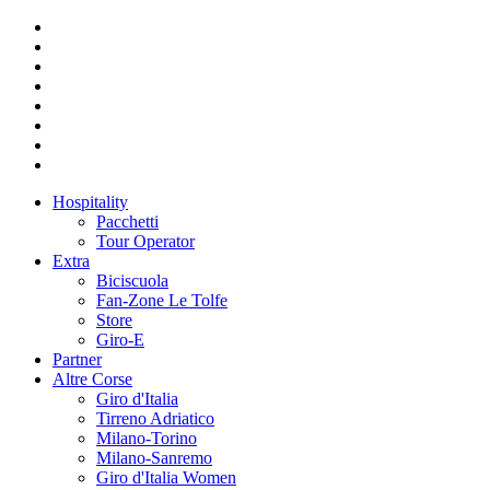
Hospitality
Pacchetti
Tour Operator
Extra
Biciscuola
Fan-Zone Le Tolfe
Store
Giro-E
Partner
Altre Corse
Giro d'Italia
Tirreno Adriatico
Milano-Torino
Milano-Sanremo
Giro d'Italia Women