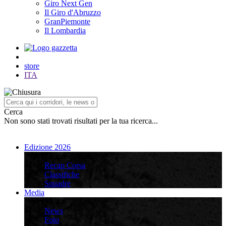
Giro Next Gen
Il Giro d'Abruzzo
GranPiemonte
Il Lombardia
store
ITA
Cerca
Non sono stati trovati risultati per la tua ricerca...
Edizione 2026
Edizione 2026
Recap Corsa
Classifiche
Squadre
Media
Media
News
Foto