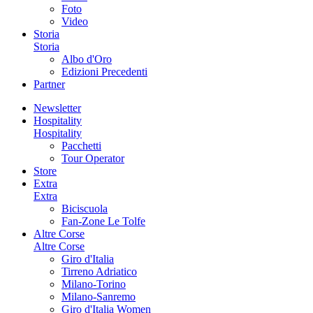
Foto
Video
Storia
Storia
Albo d'Oro
Edizioni Precedenti
Partner
Newsletter
Hospitality
Hospitality
Pacchetti
Tour Operator
Store
Extra
Extra
Biciscuola
Fan-Zone Le Tolfe
Altre Corse
Altre Corse
Giro d'Italia
Tirreno Adriatico
Milano-Torino
Milano-Sanremo
Giro d'Italia Women