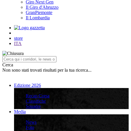
Giro Next Gen
Il Giro d'Abruzzo
GranPiemonte
Il Lombardia
store
ITA
Cerca
Non sono stati trovati risultati per la tua ricerca...
Edizione 2026
Edizione 2026
Recap Corsa
Classifiche
Squadre
Media
Media
News
Foto