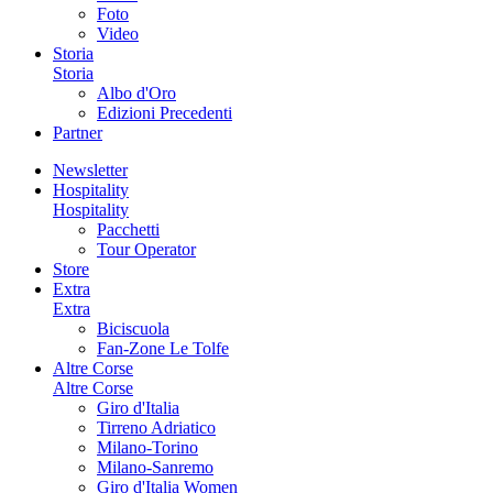
Foto
Video
Storia
Storia
Albo d'Oro
Edizioni Precedenti
Partner
Newsletter
Hospitality
Hospitality
Pacchetti
Tour Operator
Store
Extra
Extra
Biciscuola
Fan-Zone Le Tolfe
Altre Corse
Altre Corse
Giro d'Italia
Tirreno Adriatico
Milano-Torino
Milano-Sanremo
Giro d'Italia Women