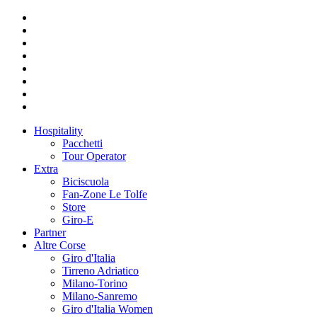
Hospitality
Pacchetti
Tour Operator
Extra
Biciscuola
Fan-Zone Le Tolfe
Store
Giro-E
Partner
Altre Corse
Giro d'Italia
Tirreno Adriatico
Milano-Torino
Milano-Sanremo
Giro d'Italia Women