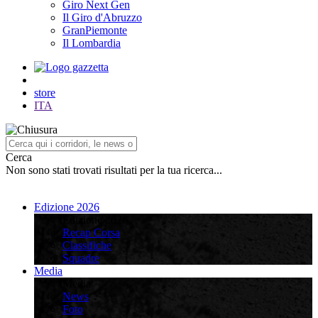
Giro Next Gen
Il Giro d'Abruzzo
GranPiemonte
Il Lombardia
store
ITA
Cerca
Non sono stati trovati risultati per la tua ricerca...
Edizione 2026
Edizione 2026
Recap Corsa
Classifiche
Squadre
Media
Media
News
Foto