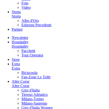
Foto
Video
Storia
Storia
Albo d'Oro
Edizioni Precedenti
Partner
Newsletter
Hospitality
Hospitality
Pacchetti
Tour Operator
Store
Extra
Extra
Biciscuola
Fan-Zone Le Tolfe
Altre Corse
Altre Corse
Giro d'Italia
Tirreno Adriatico
Milano-Torino
Milano-Sanremo
Giro d'Italia Women