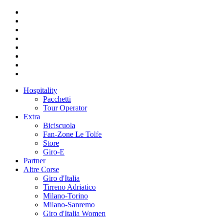
Hospitality
Pacchetti
Tour Operator
Extra
Biciscuola
Fan-Zone Le Tolfe
Store
Giro-E
Partner
Altre Corse
Giro d'Italia
Tirreno Adriatico
Milano-Torino
Milano-Sanremo
Giro d'Italia Women