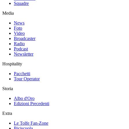
Squadre
Media
News
Foto
Video
Broadcaster
Radio
Podcast
Newsletter
Hospitality
Pacchetti
Tour Operator
Storia
Albo d'Oro
Edizioni Precedenti
Extra
Le Tolfe Fan-Zone
Biciscuola