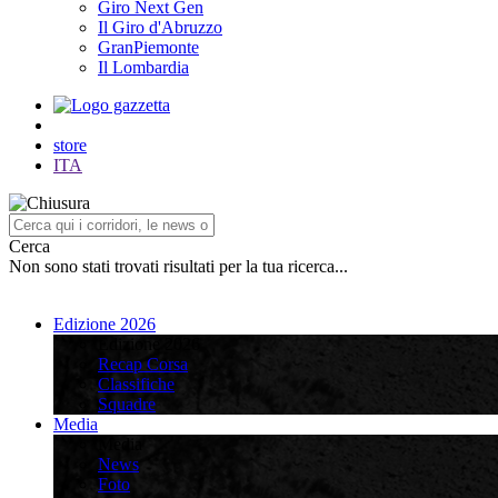
Giro Next Gen
Il Giro d'Abruzzo
GranPiemonte
Il Lombardia
store
ITA
Cerca
Non sono stati trovati risultati per la tua ricerca...
Edizione 2026
Edizione 2026
Recap Corsa
Classifiche
Squadre
Media
Media
News
Foto