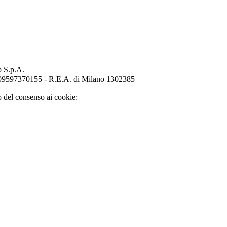
p S.p.A.
o 09597370155 - R.E.A. di Milano 1302385
o del consenso ai cookie: