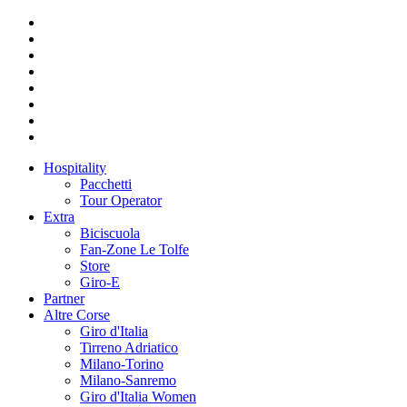
Hospitality
Pacchetti
Tour Operator
Extra
Biciscuola
Fan-Zone Le Tolfe
Store
Giro-E
Partner
Altre Corse
Giro d'Italia
Tirreno Adriatico
Milano-Torino
Milano-Sanremo
Giro d'Italia Women