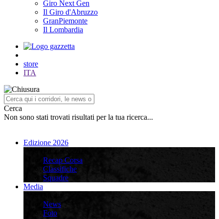
Giro Next Gen
Il Giro d'Abruzzo
GranPiemonte
Il Lombardia
store
ITA
Cerca
Non sono stati trovati risultati per la tua ricerca...
Edizione 2026
Edizione 2026
Recap Corsa
Classifiche
Squadre
Media
Media
News
Foto