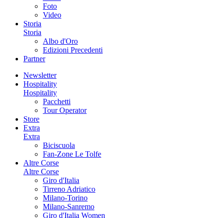
Foto
Video
Storia
Storia
Albo d'Oro
Edizioni Precedenti
Partner
Newsletter
Hospitality
Hospitality
Pacchetti
Tour Operator
Store
Extra
Extra
Biciscuola
Fan-Zone Le Tolfe
Altre Corse
Altre Corse
Giro d'Italia
Tirreno Adriatico
Milano-Torino
Milano-Sanremo
Giro d'Italia Women