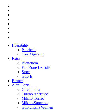
Hospitality
Pacchetti
Tour Operator
Extra
Biciscuola
Fan-Zone Le Tolfe
Store
Giro-E
Partner
Altre Corse
Giro d'Italia
Tirreno Adriatico
Milano-Torino
Milano-Sanremo
Giro d'Italia Women